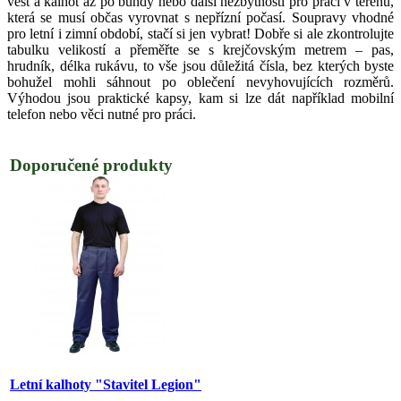
vest a kalhot až po bundy nebo další nezbytnosti pro práci v terénu,
která se musí občas vyrovnat s nepřízní počasí. Soupravy vhodné
pro letní i zimní období, stačí si jen vybrat! Dobře si ale zkontrolujte
tabulku velikostí a přeměřte se s krejčovským metrem – pas,
hrudník, délka rukávu, to vše jsou důležitá čísla, bez kterých byste
bohužel mohli sáhnout po oblečení nevyhovujících rozměrů.
Výhodou jsou praktické kapsy, kam si lze dát například mobilní
telefon nebo věci nutné pro práci.
Doporučené produkty
Letní kalhoty "Stavitel Legion"