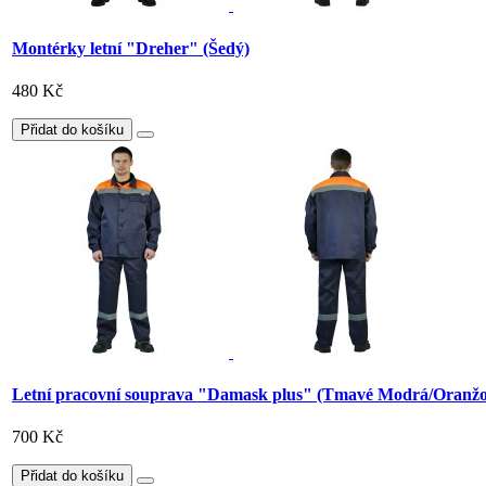
Montérky letní "Dreher" (Šedý)
480 Kč
Přidat do košíku
Letní pracovní souprava "Damask plus" (Tmavé Modrá/Oranžo
700 Kč
Přidat do košíku