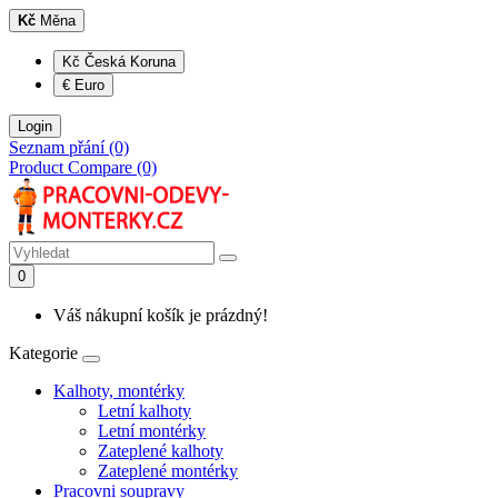
Kč
Měna
Kč Česká Koruna
€ Euro
Login
Seznam přání (0)
Product Compare (0)
0
Váš nákupní košík je prázdný!
Kategorie
Kalhoty, montérky
Letní kalhoty
Letní montérky
Zateplené kalhoty
Zateplené montérky
Pracovni soupravy