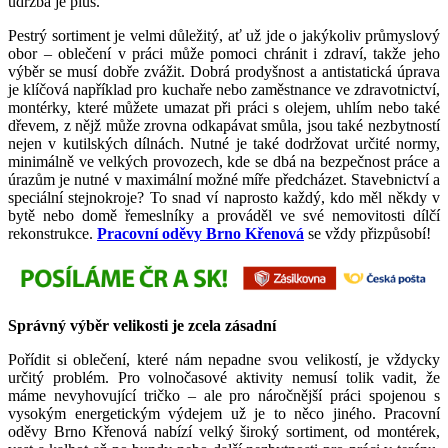
údržba je plus.
Pestrý sortiment je velmi důležitý, ať už jde o jakýkoliv průmyslový
obor – oblečení v práci může pomoci chránit i zdraví, takže jeho
výběr se musí dobře zvážit. Dobrá prodyšnost a antistatická úprava
je klíčová například pro kuchaře nebo zaměstnance ve zdravotnictví,
montérky, které můžete umazat při práci s olejem, uhlím nebo také
dřevem, z nějž může zrovna odkapávat smůla, jsou také nezbytností
nejen v kutilských dílnách. Nutné je také dodržovat určité normy,
minimálně ve velkých provozech, kde se dbá na bezpečnost práce a
úrazům je nutné v maximální možné míře předcházet. Stavebnictví a
speciální stejnokroje? To snad ví naprosto každý, kdo měl někdy v
bytě nebo domě řemeslníky a prováděl ve své nemovitosti dílčí
rekonstrukce.
Pracovní oděvy Brno Křenová
se vždy přizpůsobí!
Správný výběr velikosti je zcela zásadní
Pořídit si oblečení, které nám nepadne svou velikostí, je vždycky
určitý problém. Pro volnočasové aktivity nemusí tolik vadit, že
máme nevyhovující tričko – ale pro náročnější práci spojenou s
vysokým energetickým výdejem už je to něco jiného. Pracovní
oděvy Brno Křenová nabízí velký široký sortiment, od montérek,