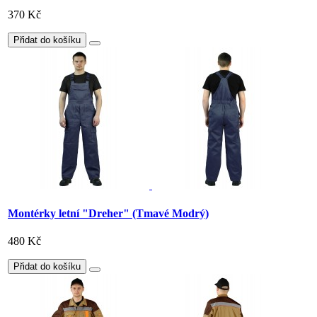
370 Kč
Přidat do košíku
Montérky letní "Dreher" (Tmavé Modrý)
480 Kč
Přidat do košíku