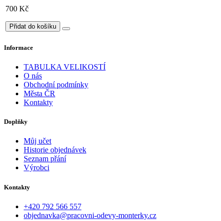
700 Kč
Přidat do košíku
Informace
TABULKA VELIKOSTÍ
O nás
Obchodní podmínky
Města ČR
Kontakty
Doplňky
Můj učet
Historie objednávek
Seznam přání
Výrobci
Kontakty
+420 792 566 557
objednavka@pracovni-odevy-monterky.cz