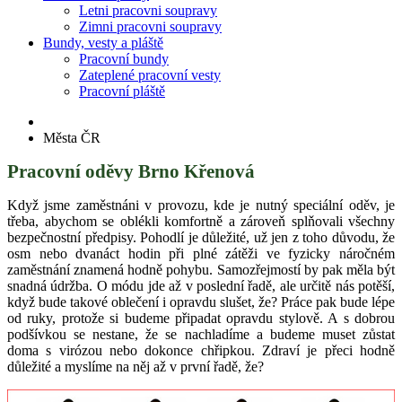
Letni pracovni soupravy
Zimni pracovni soupravy
Bundy, vesty a pláště
Pracovní bundy
Zateplené pracovní vesty
Pracovní pláště
Města ČR
Pracovní oděvy Brno Křenová
Když jsme zaměstnáni v provozu, kde je nutný speciální oděv, je
třeba, abychom se oblékli komfortně a zároveň splňovali všechny
bezpečnostní předpisy. Pohodlí je důležité, už jen z toho důvodu, že
osm nebo dvanáct hodin při plné zátěži ve fyzicky náročném
zaměstnání znamená hodně pohybu. Samozřejmostí by pak měla být
snadná údržba. O módu jde až v poslední řadě, ale určitě nás potěší,
když bude takové oblečení i opravdu slušet, že? Práce pak bude lépe
od ruky, protože si budeme připadat opravdu stylově. A s dobrou
podšívkou se nestane, že se nachladíme a budeme muset zůstat
doma s virózou nebo dokonce chřipkou. Zdraví je přeci hodně
důležité a myslíme na něj až v první řadě, že?