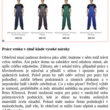
Práce venku v zimě klade vysoké nároky
Oblečení musí padnout doslova jako ulité, budeme v něm totiž trávit
celou směnu. Ani práce doma na zahrádce není otázkou minut, ale
spíše celého odpoledne. Záhony, ale i sekání trávy, případně práce s
křovinořezem je náročná a přináší s sebou i spoustu potu a
spálených kalorií. Právě proto by měl oděv určený pro práci být
pohodlný, zahřát během podzimních a zimních plískanic a v
neposlední řadě i dobře odvětrávat. Co z toho plyne? Pečlivý výběr
je nutností, prohlédněte si tedy aktuální nabídku na pracovní oděvy
Brno Křenová. Pestré možnosti nejen pro práci v medicíně nebo
průmyslových podnicích, kde je důraz na kvalitu nošených
materiálů zcela zásadní. Pokud máte malou firmu podnikající v
maloobchodu, jistě víte, že oblečení se může často ušpinit a snadná