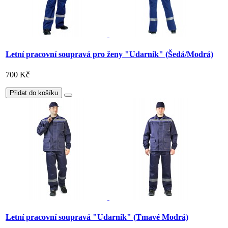
Letní pracovní soupravá pro ženy "Udarnik" (Šedá/Modrá)
700 Kč
Přidat do košíku
Letní pracovní soupravá "Udarnik" (Tmavé Modrá)