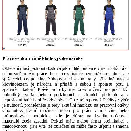
Práce venku v zimě klade vysoké nároky
Oblečení musí padnout doslova jako ulité, budeme v něm totiž trávit
celou směnu. Ani práce doma na zahrádce není otázkou minut, ale
spíše celého odpoledne. Záhony, ale i sekání trávy, případně práce s
křovinořezem je náročná a přináší s sebou i spoustu potu a
spálených kalorií. Právě proto by měl oděv určený pro práci být
pohodlný, zahřát během podzimních a zimních plískanic a v
neposlední řadě i dobře odvětrávat. Co z toho plyne? Pečlivý výběr
je nutností, prohlédněte si tedy aktuální nabídku na pracovní oděvy
Chomutov. Pestré možnosti nejen pro práci v medicíně nebo
průmyslových podnicích, kde je důraz na kvalitu nošených
materiálů zcela zásadní. Pokud máte malou firmu podnikající v
maloobchodu, jistě víte, že oblečení se může často ušpinit a snadná