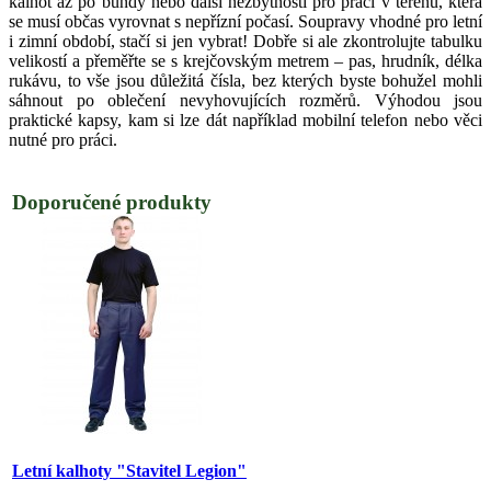
kalhot až po bundy nebo další nezbytnosti pro práci v terénu, která
se musí občas vyrovnat s nepřízní počasí. Soupravy vhodné pro letní
i zimní období, stačí si jen vybrat! Dobře si ale zkontrolujte tabulku
velikostí a přeměřte se s krejčovským metrem – pas, hrudník, délka
rukávu, to vše jsou důležitá čísla, bez kterých byste bohužel mohli
sáhnout po oblečení nevyhovujících rozměrů. Výhodou jsou
praktické kapsy, kam si lze dát například mobilní telefon nebo věci
nutné pro práci.
Doporučené produkty
Letní kalhoty "Stavitel Legion"