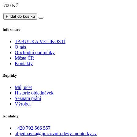
700 Kč
Přidat do košíku
Informace
TABULKA VELIKOSTÍ
O nás
Obchodní podmínky
Města ČR
Kontakty
Doplňky
Můj učet
Historie objednávek
Seznam přání
Výrobci
Kontakty
+420 792 566 557
objednavka@pracovni-odevy-monterky.cz