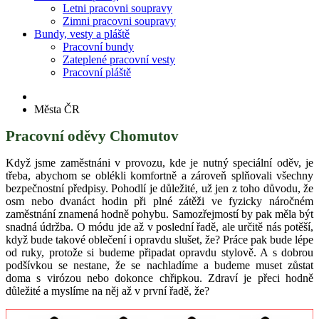
Letni pracovni soupravy
Zimni pracovni soupravy
Bundy, vesty a pláště
Pracovní bundy
Zateplené pracovní vesty
Pracovní pláště
Města ČR
Pracovní oděvy Chomutov
Když jsme zaměstnáni v provozu, kde je nutný speciální oděv, je
třeba, abychom se oblékli komfortně a zároveň splňovali všechny
bezpečnostní předpisy. Pohodlí je důležité, už jen z toho důvodu, že
osm nebo dvanáct hodin při plné zátěži ve fyzicky náročném
zaměstnání znamená hodně pohybu. Samozřejmostí by pak měla být
snadná údržba. O módu jde až v poslední řadě, ale určitě nás potěší,
když bude takové oblečení i opravdu slušet, že? Práce pak bude lépe
od ruky, protože si budeme připadat opravdu stylově. A s dobrou
podšívkou se nestane, že se nachladíme a budeme muset zůstat
doma s virózou nebo dokonce chřipkou. Zdraví je přeci hodně
důležité a myslíme na něj až v první řadě, že?