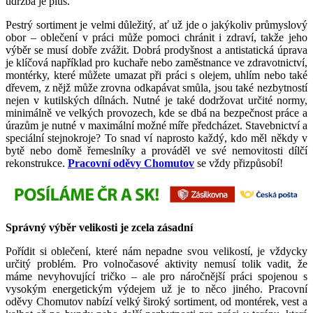
údržba je plus.
Pestrý sortiment je velmi důležitý, ať už jde o jakýkoliv průmyslový
obor – oblečení v práci může pomoci chránit i zdraví, takže jeho
výběr se musí dobře zvážit. Dobrá prodyšnost a antistatická úprava
je klíčová například pro kuchaře nebo zaměstnance ve zdravotnictví,
montérky, které můžete umazat při práci s olejem, uhlím nebo také
dřevem, z nějž může zrovna odkapávat smůla, jsou také nezbytností
nejen v kutilských dílnách. Nutné je také dodržovat určité normy,
minimálně ve velkých provozech, kde se dbá na bezpečnost práce a
úrazům je nutné v maximální možné míře předcházet. Stavebnictví a
speciální stejnokroje? To snad ví naprosto každý, kdo měl někdy v
bytě nebo domě řemeslníky a prováděl ve své nemovitosti dílčí
rekonstrukce.
Pracovní oděvy Chomutov
se vždy přizpůsobí!
Správný výběr velikosti je zcela zásadní
Pořídit si oblečení, které nám nepadne svou velikostí, je vždycky
určitý problém. Pro volnočasové aktivity nemusí tolik vadit, že
máme nevyhovující tričko – ale pro náročnější práci spojenou s
vysokým energetickým výdejem už je to něco jiného. Pracovní
oděvy Chomutov nabízí velký široký sortiment, od montérek, vest a