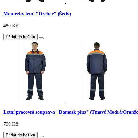
Montérky letní "Dreher" (Šedý)
480 Kč
Přidat do košíku
Letní pracovní souprava "Damask plus" (Tmavé Modrá/Oranžo
700 Kč
Přidat do košíku