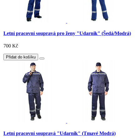
Letní pracovní soupravá pro ženy "Udarnik" (Šedá/Modrá)
700 Kč
Přidat do košíku
Letní pracovní soupravá "Udarnik" (Tmavé Modrá)