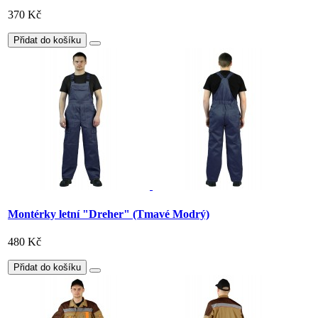
370 Kč
Přidat do košíku
Montérky letní "Dreher" (Tmavé Modrý)
480 Kč
Přidat do košíku