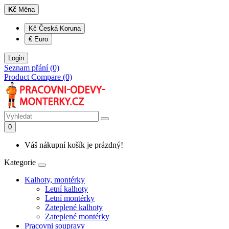
Kč
Měna
Kč Česká Koruna
€ Euro
Login
Seznam přání (0)
Product Compare (0)
0
Váš nákupní košík je prázdný!
Kategorie
Kalhoty, montérky
Letní kalhoty
Letní montérky
Zateplené kalhoty
Zateplené montérky
Pracovni soupravy