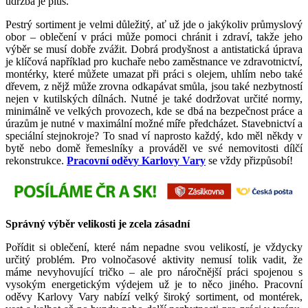
údržba je plus.
Pestrý sortiment je velmi důležitý, ať už jde o jakýkoliv průmyslový
obor – oblečení v práci může pomoci chránit i zdraví, takže jeho
výběr se musí dobře zvážit. Dobrá prodyšnost a antistatická úprava
je klíčová například pro kuchaře nebo zaměstnance ve zdravotnictví,
montérky, které můžete umazat při práci s olejem, uhlím nebo také
dřevem, z nějž může zrovna odkapávat smůla, jsou také nezbytností
nejen v kutilských dílnách. Nutné je také dodržovat určité normy,
minimálně ve velkých provozech, kde se dbá na bezpečnost práce a
úrazům je nutné v maximální možné míře předcházet. Stavebnictví a
speciální stejnokroje? To snad ví naprosto každý, kdo měl někdy v
bytě nebo domě řemeslníky a prováděl ve své nemovitosti dílčí
rekonstrukce.
Pracovní oděvy Karlovy Vary
se vždy přizpůsobí!
Správný výběr velikosti je zcela zásadní
Pořídit si oblečení, které nám nepadne svou velikostí, je vždycky
určitý problém. Pro volnočasové aktivity nemusí tolik vadit, že
máme nevyhovující tričko – ale pro náročnější práci spojenou s
vysokým energetickým výdejem už je to něco jiného. Pracovní
oděvy Karlovy Vary nabízí velký široký sortiment, od montérek,