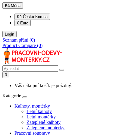
Kč
Měna
Kč Česká Koruna
€ Euro
Login
Seznam přání (0)
Product Compare (0)
0
Váš nákupní košík je prázdný!
Kategorie
Kalhoty, montérky
Letní kalhoty
Letní montérky
Zateplené kalhoty
Zateplené montérky
Pracovni soupravy