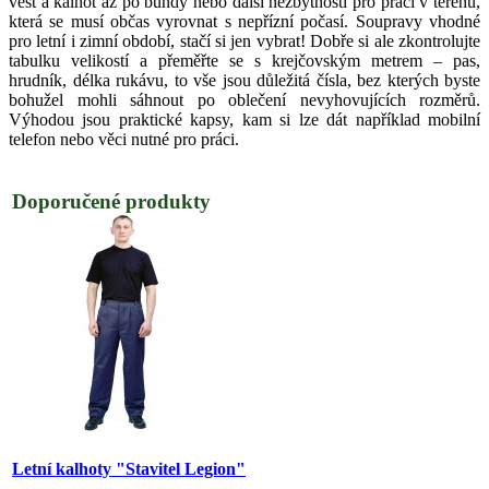
vest a kalhot až po bundy nebo další nezbytnosti pro práci v terénu,
která se musí občas vyrovnat s nepřízní počasí. Soupravy vhodné
pro letní i zimní období, stačí si jen vybrat! Dobře si ale zkontrolujte
tabulku velikostí a přeměřte se s krejčovským metrem – pas,
hrudník, délka rukávu, to vše jsou důležitá čísla, bez kterých byste
bohužel mohli sáhnout po oblečení nevyhovujících rozměrů.
Výhodou jsou praktické kapsy, kam si lze dát například mobilní
telefon nebo věci nutné pro práci.
Doporučené produkty
Letní kalhoty "Stavitel Legion"