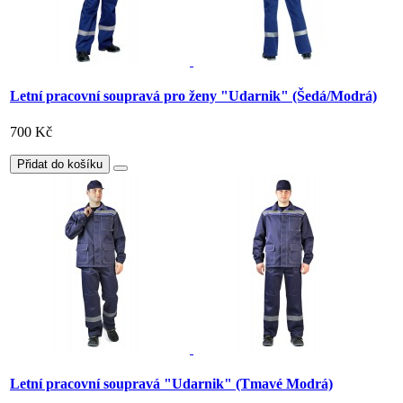
Letní pracovní soupravá pro ženy "Udarnik" (Šedá/Modrá)
700 Kč
Přidat do košíku
Letní pracovní soupravá "Udarnik" (Tmavé Modrá)