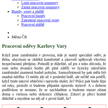
Letni pracovni soupravy
Zimni pracovni soupravy
Bundy, vesty a pláště
Pracovní bundy
Zateplené pracovní vesty
Pracovní pláště
Města ČR
Pracovní oděvy Karlovy Vary
Když jsme zaměstnáni v provozu, kde je nutný speciální oděv, je
třeba, abychom se oblékli komfortně a zároveň splňovali všechny
bezpečnostní předpisy. Pohodlí je důležité, už jen z toho důvodu, že
osm nebo dvanáct hodin při plné zátěži ve fyzicky náročném
zaměstnání znamená hodně pohybu. Samozřejmostí by pak měla být
snadná údržba. O módu jde až v poslední řadě, ale určitě nás potěší,
když bude takové oblečení i opravdu slušet, že? Práce pak bude lépe
od ruky, protože si budeme připadat opravdu stylově. A s dobrou
podšívkou se nestane, že se nachladíme a budeme muset zůstat
doma s virózou nebo dokonce chřipkou. Zdraví je přeci hodně
důležité a myslíme na něj až v první řadě, že?