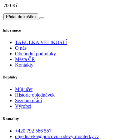
700 Kč
Přidat do košíku
Informace
TABULKA VELIKOSTÍ
O nás
Obchodní podmínky
Města ČR
Kontakty
Doplňky
Můj učet
Historie objednávek
Seznam přání
Výrobci
Kontakty
+420 792 566 557
objednavka@pracovni-odevy-monterky.cz