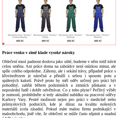
Práce venku v zimě klade vysoké nároky
Oblečení musí padnout doslova jako ulité, budeme v něm totiž trávit
celou směnu. Ani práce doma na zahrádce není otázkou minut, ale
spíše celého odpoledne. Záhony, ale i sekání trávy, případně práce s
křovinořezem je náročná a přináší s sebou i spoustu potu a
spálených kalorií. Právě proto by měl oděv určený pro práci být
pohodlný, zahřát během podzimních a zimních plískanic a v
neposlední řadě i dobře odvětrávat. Co z toho plyne? Pečlivý výběr
je nutností, prohlédněte si tedy aktuální nabídku na pracovní oděvy
Karlovy Vary. Pestré možnosti nejen pro práci v medicíně nebo
průmyslových podnicích, kde je důraz na kvalitu nošených
materiálů zcela zásadní. Pokud máte malou firmu podnikající v
maloobchodu, jistě víte, že oblečení se může často ušpinit a snadná