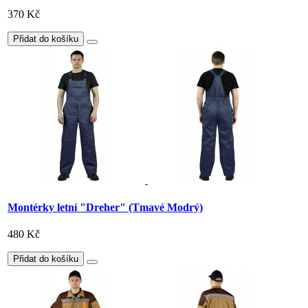
370 Kč
Přidat do košíku
Montérky letní "Dreher" (Tmavé Modrý)
480 Kč
Přidat do košíku