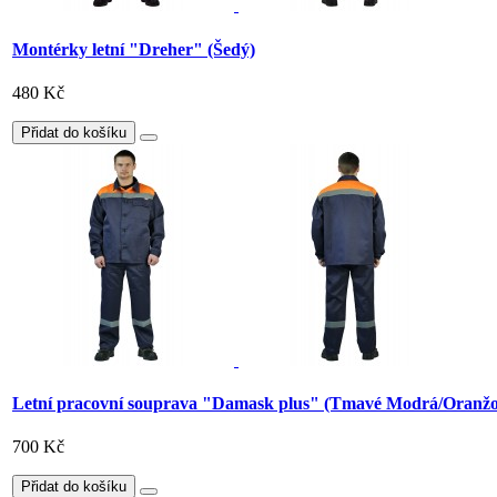
Montérky letní "Dreher" (Šedý)
480 Kč
Přidat do košíku
Letní pracovní souprava "Damask plus" (Tmavé Modrá/Oranžo
700 Kč
Přidat do košíku