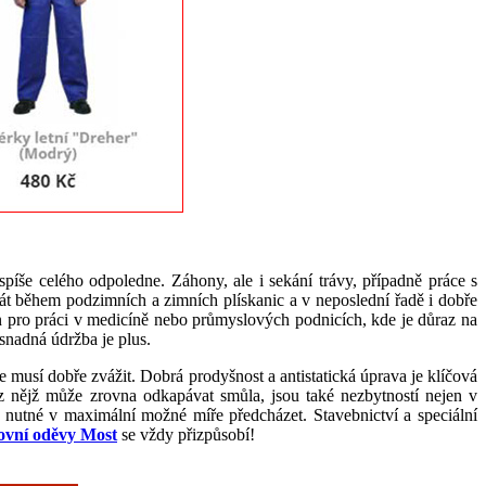
píše celého odpoledne. Záhony, ale i sekání trávy, případně práce s
řát během podzimních a zimních plískanic a v neposlední řadě i dobře
en pro práci v medicíně nebo průmyslových podnicích, kde je důraz na
snadná údržba je plus.
e musí dobře zvážit. Dobrá prodyšnost a antistatická úprava je klíčová
z nějž může zrovna odkapávat smůla, jsou také nezbytností nejen v
 nutné v maximální možné míře předcházet. Stavebnictví a speciální
ovní oděvy Most
se vždy přizpůsobí!