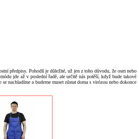
tní předpisy. Pohodlí je důležité, už jen z toho důvodu, že osm nebo
du jde až v poslední řadě, ale určitě nás potěší, když bude takové
, že se nachladíme a budeme muset zůstat doma s virózou nebo dokonce