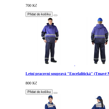
700 Kč
Přidat do košíku
Letní pracovní soupravá "Encefalitická" (Tmavé
800 Kč
Přidat do košíku