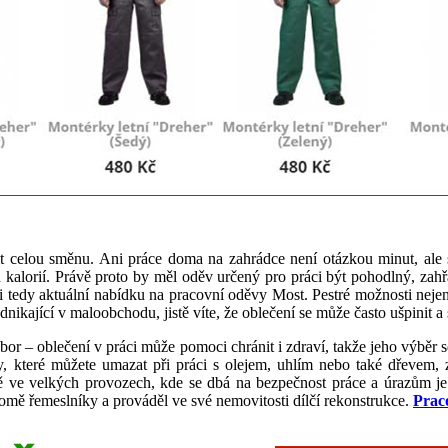
t celou směnu. Ani práce doma na zahrádce není otázkou minut, ale s
h kalorií. Právě proto by měl oděv určený pro práci být pohodlný, zah
 si tedy aktuální nabídku na pracovní oděvy Most. Pestré možnosti nej
ikající v maloobchodu, jistě víte, že oblečení se může často ušpinit a 
obor – oblečení v práci může pomoci chránit i zdraví, takže jeho výběr s
y, které můžete umazat při práci s olejem, uhlím nebo také dřevem, 
ně ve velkých provozech, kde se dbá na bezpečnost práce a úrazům je
omě řemeslníky a prováděl ve své nemovitosti dílčí rekonstrukce.
Prac