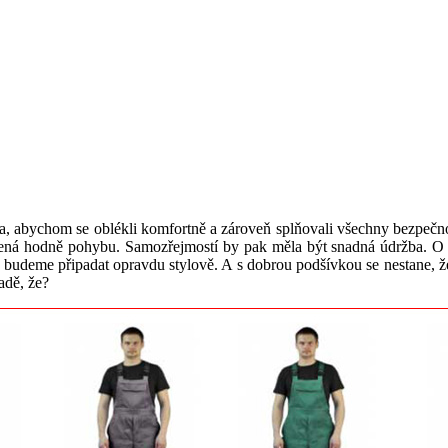
ba, abychom se oblékli komfortně a zároveň splňovali všechny bezpečnos
ená hodně pohybu. Samozřejmostí by pak měla být snadná údržba. O mó
 si budeme připadat opravdu stylově. A s dobrou podšívkou se nestane
adě, že?