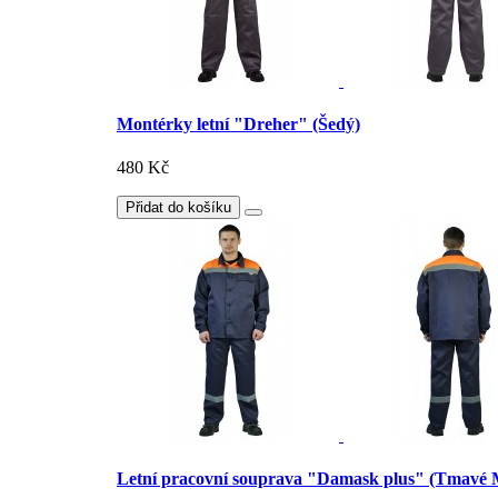
Montérky letní "Dreher" (Šedý)
480 Kč
Přidat do košíku
Letní pracovní souprava "Damask plus" (Tmavé