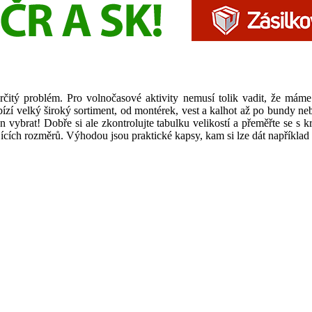
určitý problém. Pro volnočasové aktivity nemusí tolik vadit, že mám
í velký široký sortiment, od montérek, vest a kalhot až po bundy nebo
en vybrat! Dobře si ale zkontrolujte tabulku velikostí a přeměřte se s
ících rozměrů. Výhodou jsou praktické kapsy, kam si lze dát například 