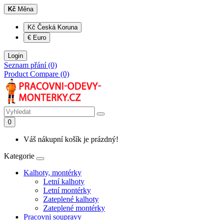
Kč
Měna
Kč Česká Koruna
€ Euro
Login
Seznam přání (0)
Product Compare (0)
0
Váš nákupní košík je prázdný!
Kategorie
Kalhoty, montérky
Letní kalhoty
Letní montérky
Zateplené kalhoty
Zateplené montérky
Pracovni soupravy