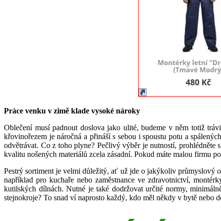
Práce venku v zimě klade vysoké nároky
Oblečení musí padnout doslova jako ulité, budeme v něm totiž trávi
křovinořezem je náročná a přináší s sebou i spoustu potu a spálenýc
odvětrávat. Co z toho plyne? Pečlivý výběr je nutností, prohlédněte
kvalitu nošených materiálů zcela zásadní. Pokud máte malou firmu podn
Pestrý sortiment je velmi důležitý, ať už jde o jakýkoliv průmyslový 
například pro kuchaře nebo zaměstnance ve zdravotnictví, montérk
kutilských dílnách. Nutné je také dodržovat určité normy, minimál
stejnokroje? To snad ví naprosto každý, kdo měl někdy v bytě nebo d