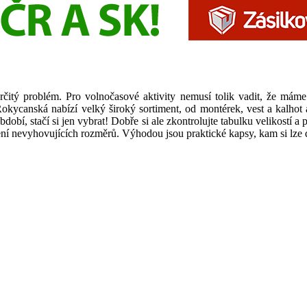
určitý problém. Pro volnočasové aktivity nemusí tolik vadit, že mám
kycanská nabízí velký široký sortiment, od montérek, vest a kalhot a
dobí, stačí si jen vybrat! Dobře si ale zkontrolujte tabulku velikostí 
ení nevyhovujících rozměrů. Výhodou jsou praktické kapsy, kam si lze d