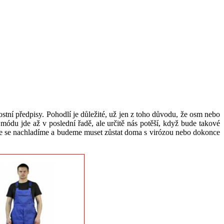
tní předpisy. Pohodlí je důležité, už jen z toho důvodu, že osm nebo
du jde až v poslední řadě, ale určitě nás potěší, když bude takové
, že se nachladíme a budeme muset zůstat doma s virózou nebo dokonce