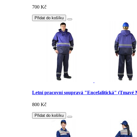
700 Kč
Přidat do košíku
Letní pracovní soupravá "Encefalitická" (Tmavé
800 Kč
Přidat do košíku