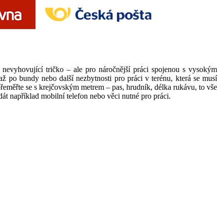
e nevyhovující tričko – ale pro náročnější práci spojenou s vysokým
ž po bundy nebo další nezbytnosti pro práci v terénu, která se musí
a přeměřte se s krejčovským metrem – pas, hrudník, délka rukávu, to vše
át například mobilní telefon nebo věci nutné pro práci.