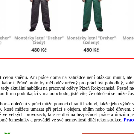
t celou směnu. Ani práce doma na zahrádce není otázkou minut, ale s
h kalorií. Právě proto by měl oděv určený pro práci být pohodlný, zah
 si tedy aktuální nabídku na pracovní oděvy Plzeň Rokycanská. Pestré 
u firmu podnikající v maloobchodu, jistě víte, že oblečení se může čast
obor – oblečení v práci může pomoci chránit i zdraví, takže jeho výběr s
y, které můžete umazat při práci s olejem, uhlím nebo také dřevem, 
ně ve velkých provozech, kde se dbá na bezpečnost práce a úrazům je
omě řemeslníky a prováděl ve své nemovitosti dílčí rekonstrukce.
Prac