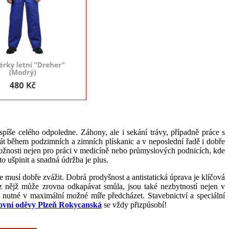
píše celého odpoledne. Záhony, ale i sekání trávy, případně práce s
řát během podzimních a zimních plískanic a v neposlední řadě i dobře
možnosti nejen pro práci v medicíně nebo průmyslových podnicích, kde
o ušpinit a snadná údržba je plus.
e musí dobře zvážit. Dobrá prodyšnost a antistatická úprava je klíčová
z nějž může zrovna odkapávat smůla, jsou také nezbytností nejen v
 nutné v maximální možné míře předcházet. Stavebnictví a speciální
ovní oděvy Plzeň Rokycanská
se vždy přizpůsobí!