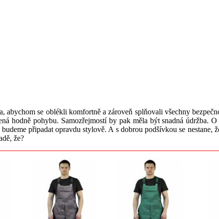
ba, abychom se oblékli komfortně a zároveň splňovali všechny bezpečnos
ená hodně pohybu. Samozřejmostí by pak měla být snadná údržba. O mó
 si budeme připadat opravdu stylově. A s dobrou podšívkou se nestane
adě, že?