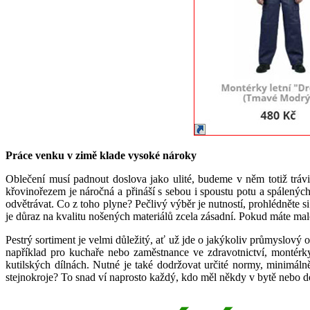
Práce venku v zimě klade vysoké nároky
Oblečení musí padnout doslova jako ulité, budeme v něm totiž trávi
křovinořezem je náročná a přináší s sebou i spoustu potu a spálenýc
odvětrávat. Co z toho plyne? Pečlivý výběr je nutností, prohlédněte
je důraz na kvalitu nošených materiálů zcela zásadní. Pokud máte malo
Pestrý sortiment je velmi důležitý, ať už jde o jakýkoliv průmyslový 
například pro kuchaře nebo zaměstnance ve zdravotnictví, montérk
kutilských dílnách. Nutné je také dodržovat určité normy, minimál
stejnokroje? To snad ví naprosto každý, kdo měl někdy v bytě nebo d