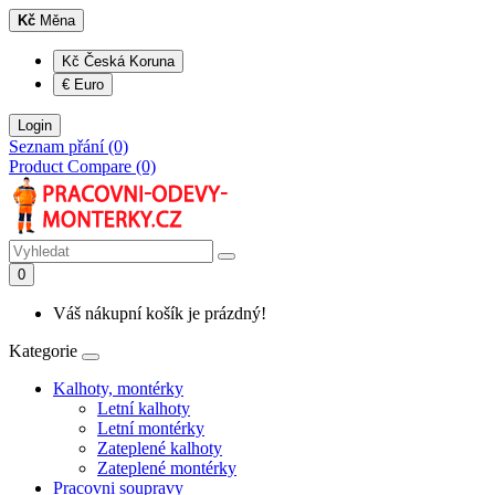
Kč
Měna
Kč Česká Koruna
€ Euro
Login
Seznam přání (0)
Product Compare (0)
0
Váš nákupní košík je prázdný!
Kategorie
Kalhoty, montérky
Letní kalhoty
Letní montérky
Zateplené kalhoty
Zateplené montérky
Pracovni soupravy