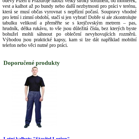
oděvy Plzeň u Prazdroje nabízí velký široký sortiment, od montérek,
vest a kalhot až po bundy nebo další nezbytnosti pro práci v terénu,
která se musí občas vyrovnat s nepřízní počasí. Soupravy vhodné
pro letní i zimní období, stačí si jen vybrat! Dobře si ale zkontrolujte
tabulku velikostí a přeměřte se s krejčovským metrem – pas,
hrudník, délka rukávu, to vše jsou důležitá čísla, bez kterých byste
bohužel mohli sáhnout po oblečení nevyhovujících rozměrů.
Výhodou jsou praktické kapsy, kam si lze dát například mobilní
telefon nebo věci nutné pro práci.
Doporučené produkty
Letní kalhoty "Stavitel Legion"