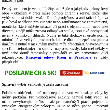
údržba je plus.
Pestrý sortiment je velmi důležitý, ať už jde o jakýkoliv průmyslový
obor – oblečení v práci může pomoci chránit i zdraví, takže jeho
výběr se musí dobře zvážit. Dobrá prodyšnost a antistatická úprava
je klíčová například pro kuchaře nebo zaměstnance ve zdravotnictví,
montérky, které můžete umazat při práci s olejem, uhlím nebo také
dřevem, z nějž může zrovna odkapávat smůla, jsou také nezbytností
nejen v kutilských dílnách. Nutné je také dodržovat určité normy,
minimálně ve velkých provozech, kde se dbá na bezpečnost práce a
úrazům je nutné v maximální možné míře předcházet. Stavebnictví a
speciální stejnokroje? To snad ví naprosto každý, kdo měl někdy v
bytě nebo domě řemeslníky a prováděl ve své nemovitosti dílčí
rekonstrukce.
Pracovní oděvy Plzeň u Prazdroje
se vždy
přizpůsobí!
Správný výběr velikosti je zcela zásadní
Pořídit si oblečení, které nám nepadne svou velikostí, je vždycky
určitý problém. Pro volnočasové aktivity nemusí tolik vadit, že
máme nevyhovující tričko – ale pro náročnější práci spojenou s
vysokým energetickým výdejem už je to něco jiného. Pracovní