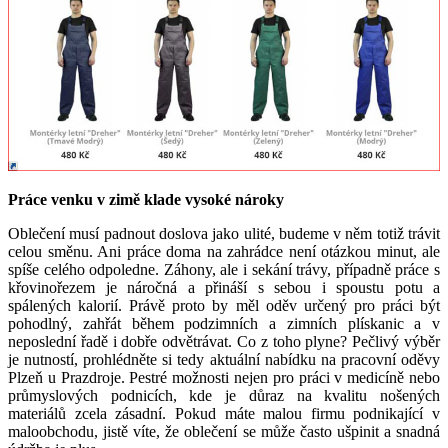
Práce venku v zimě klade vysoké nároky
Oblečení musí padnout doslova jako ulité, budeme v něm totiž trávit
celou směnu. Ani práce doma na zahrádce není otázkou minut, ale
spíše celého odpoledne. Záhony, ale i sekání trávy, případně práce s
křovinořezem je náročná a přináší s sebou i spoustu potu a
spálených kalorií. Právě proto by měl oděv určený pro práci být
pohodlný, zahřát během podzimních a zimních plískanic a v
neposlední řadě i dobře odvětrávat. Co z toho plyne? Pečlivý výběr
je nutností, prohlédněte si tedy aktuální nabídku na pracovní oděvy
Plzeň u Prazdroje. Pestré možnosti nejen pro práci v medicíně nebo
průmyslových podnicích, kde je důraz na kvalitu nošených
materiálů zcela zásadní. Pokud máte malou firmu podnikající v
maloobchodu, jistě víte, že oblečení se může často ušpinit a snadná