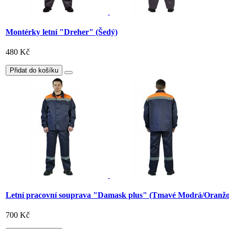
Montérky letní "Dreher" (Šedý)
480 Kč
Přidat do košíku
Letní pracovní souprava "Damask plus" (Tmavé Modrá/Oranžo
700 Kč