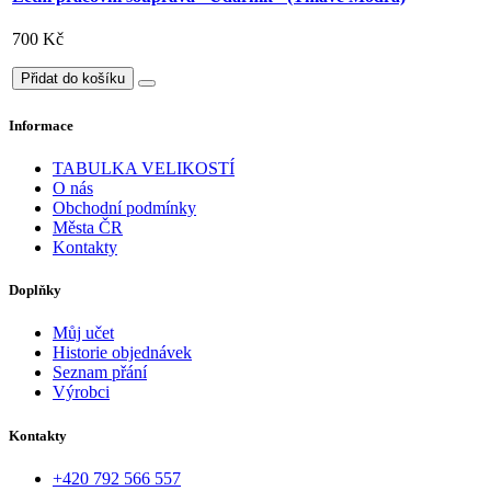
700 Kč
Přidat do košíku
Informace
TABULKA VELIKOSTÍ
O nás
Obchodní podmínky
Města ČR
Kontakty
Doplňky
Můj učet
Historie objednávek
Seznam přání
Výrobci
Kontakty
+420 792 566 557