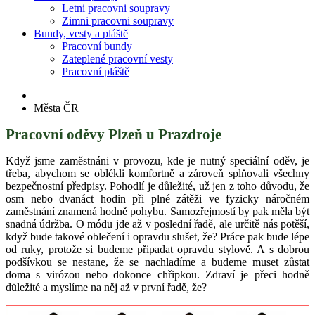
Letni pracovni soupravy
Zimni pracovni soupravy
Bundy, vesty a pláště
Pracovní bundy
Zateplené pracovní vesty
Pracovní pláště
Města ČR
Pracovní oděvy Plzeň u Prazdroje
Když jsme zaměstnáni v provozu, kde je nutný speciální oděv, je
třeba, abychom se oblékli komfortně a zároveň splňovali všechny
bezpečnostní předpisy. Pohodlí je důležité, už jen z toho důvodu, že
osm nebo dvanáct hodin při plné zátěži ve fyzicky náročném
zaměstnání znamená hodně pohybu. Samozřejmostí by pak měla být
snadná údržba. O módu jde až v poslední řadě, ale určitě nás potěší,
když bude takové oblečení i opravdu slušet, že? Práce pak bude lépe
od ruky, protože si budeme připadat opravdu stylově. A s dobrou
podšívkou se nestane, že se nachladíme a budeme muset zůstat
doma s virózou nebo dokonce chřipkou. Zdraví je přeci hodně
důležité a myslíme na něj až v první řadě, že?