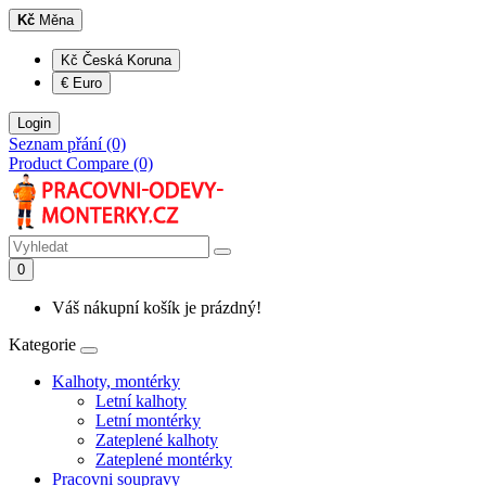
Kč
Měna
Kč Česká Koruna
€ Euro
Login
Seznam přání (0)
Product Compare (0)
0
Váš nákupní košík je prázdný!
Kategorie
Kalhoty, montérky
Letní kalhoty
Letní montérky
Zateplené kalhoty
Zateplené montérky
Pracovni soupravy