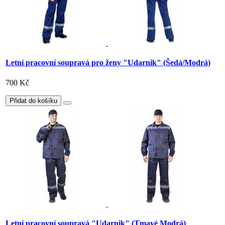
Letní pracovní soupravá pro ženy "Udarnik" (Šedá/Modrá)
700 Kč
Přidat do košíku
Letní pracovní soupravá "Udarnik" (Tmavé Modrá)