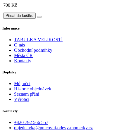
700 Kč
Přidat do košíku
Informace
TABULKA VELIKOSTÍ
O nás
Obchodní podmínky
Města ČR
Kontakty
Doplňky
Můj učet
Historie objednávek
Seznam přání
Výrobci
Kontakty
+420 792 566 557
objednavka@pracovni-odevy-monterky.cz