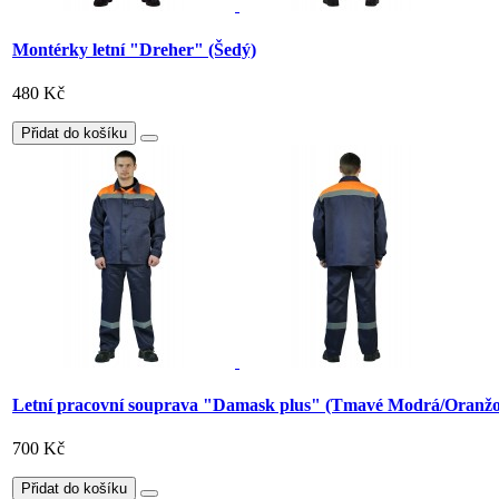
Montérky letní "Dreher" (Šedý)
480 Kč
Přidat do košíku
Letní pracovní souprava "Damask plus" (Tmavé Modrá/Oranžo
700 Kč
Přidat do košíku