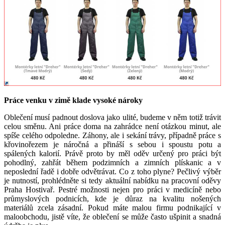
Práce venku v zimě klade vysoké nároky
Oblečení musí padnout doslova jako ulité, budeme v něm totiž trávit
celou směnu. Ani práce doma na zahrádce není otázkou minut, ale
spíše celého odpoledne. Záhony, ale i sekání trávy, případně práce s
křovinořezem je náročná a přináší s sebou i spoustu potu a
spálených kalorií. Právě proto by měl oděv určený pro práci být
pohodlný, zahřát během podzimních a zimních plískanic a v
neposlední řadě i dobře odvětrávat. Co z toho plyne? Pečlivý výběr
je nutností, prohlédněte si tedy aktuální nabídku na pracovní oděvy
Praha Hostivař. Pestré možnosti nejen pro práci v medicíně nebo
průmyslových podnicích, kde je důraz na kvalitu nošených
materiálů zcela zásadní. Pokud máte malou firmu podnikající v
maloobchodu, jistě víte, že oblečení se může často ušpinit a snadná