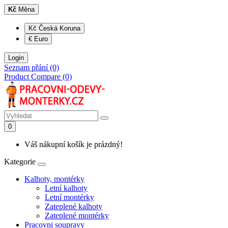
Kč
Měna
Kč Česká Koruna
€ Euro
Login
Seznam přání (0)
Product Compare (0)
0
Váš nákupní košík je prázdný!
Kategorie
Kalhoty, montérky
Letní kalhoty
Letní montérky
Zateplené kalhoty
Zateplené montérky
Pracovni soupravy