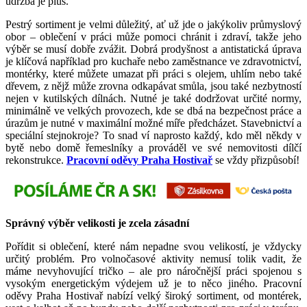
údržba je plus.
Pestrý sortiment je velmi důležitý, ať už jde o jakýkoliv průmyslový
obor – oblečení v práci může pomoci chránit i zdraví, takže jeho
výběr se musí dobře zvážit. Dobrá prodyšnost a antistatická úprava
je klíčová například pro kuchaře nebo zaměstnance ve zdravotnictví,
montérky, které můžete umazat při práci s olejem, uhlím nebo také
dřevem, z nějž může zrovna odkapávat smůla, jsou také nezbytností
nejen v kutilských dílnách. Nutné je také dodržovat určité normy,
minimálně ve velkých provozech, kde se dbá na bezpečnost práce a
úrazům je nutné v maximální možné míře předcházet. Stavebnictví a
speciální stejnokroje? To snad ví naprosto každý, kdo měl někdy v
bytě nebo domě řemeslníky a prováděl ve své nemovitosti dílčí
rekonstrukce.
Pracovní oděvy Praha Hostivař
se vždy přizpůsobí!
Správný výběr velikosti je zcela zásadní
Pořídit si oblečení, které nám nepadne svou velikostí, je vždycky
určitý problém. Pro volnočasové aktivity nemusí tolik vadit, že
máme nevyhovující tričko – ale pro náročnější práci spojenou s
vysokým energetickým výdejem už je to něco jiného. Pracovní
oděvy Praha Hostivař nabízí velký široký sortiment, od montérek,