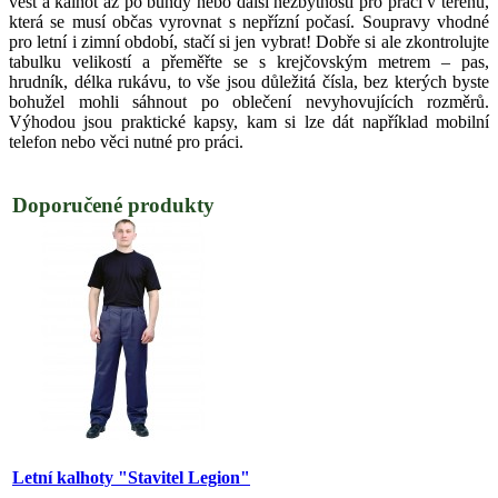
vest a kalhot až po bundy nebo další nezbytnosti pro práci v terénu,
která se musí občas vyrovnat s nepřízní počasí. Soupravy vhodné
pro letní i zimní období, stačí si jen vybrat! Dobře si ale zkontrolujte
tabulku velikostí a přeměřte se s krejčovským metrem – pas,
hrudník, délka rukávu, to vše jsou důležitá čísla, bez kterých byste
bohužel mohli sáhnout po oblečení nevyhovujících rozměrů.
Výhodou jsou praktické kapsy, kam si lze dát například mobilní
telefon nebo věci nutné pro práci.
Doporučené produkty
Letní kalhoty "Stavitel Legion"