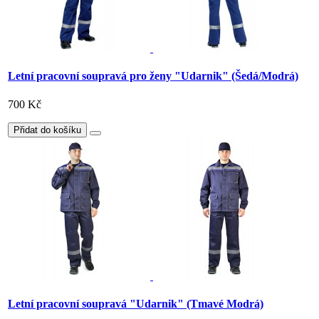
Letní pracovní soupravá pro ženy "Udarnik" (Šedá/Modrá)
700 Kč
Přidat do košíku
Letní pracovní soupravá "Udarnik" (Tmavé Modrá)