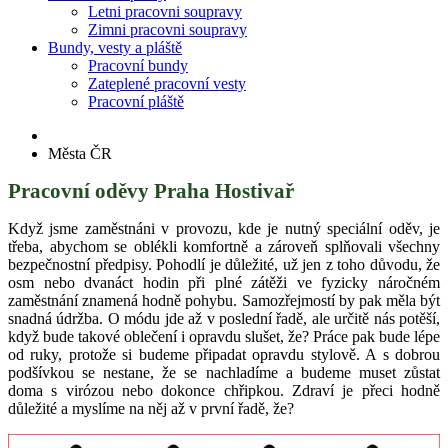
Letni pracovni soupravy
Zimni pracovni soupravy
Bundy, vesty a pláště
Pracovní bundy
Zateplené pracovní vesty
Pracovní pláště
Města ČR
Pracovní oděvy Praha Hostivař
Když jsme zaměstnáni v provozu, kde je nutný speciální oděv, je
třeba, abychom se oblékli komfortně a zároveň splňovali všechny
bezpečnostní předpisy. Pohodlí je důležité, už jen z toho důvodu, že
osm nebo dvanáct hodin při plné zátěži ve fyzicky náročném
zaměstnání znamená hodně pohybu. Samozřejmostí by pak měla být
snadná údržba. O módu jde až v poslední řadě, ale určitě nás potěší,
když bude takové oblečení i opravdu slušet, že? Práce pak bude lépe
od ruky, protože si budeme připadat opravdu stylově. A s dobrou
podšívkou se nestane, že se nachladíme a budeme muset zůstat
doma s virózou nebo dokonce chřipkou. Zdraví je přeci hodně
důležité a myslíme na něj až v první řadě, že?