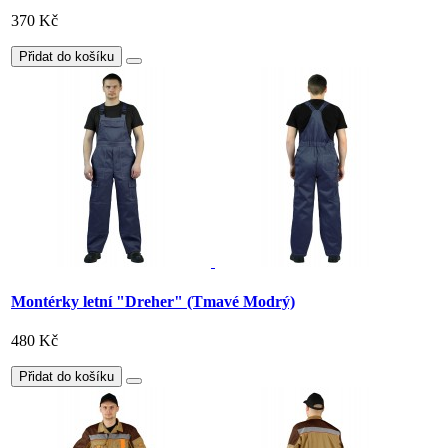
370 Kč
Přidat do košíku
Montérky letní "Dreher" (Tmavé Modrý)
480 Kč
Přidat do košíku