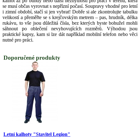
kalhot až po bundy nebo další nezbytnosti pro práci v terénu, která
se musí občas vyrovnat s nepřízní počasí. Soupravy vhodné pro letní
i zimní období, stačí si jen vybrat! Dobře si ale zkontrolujte tabulku
velikostí a přeměřte se s krejčovským metrem – pas, hrudník, délka
rukávu, to vše jsou důležitá čísla, bez kterých byste bohužel mohli
sáhnout po oblečení nevyhovujících rozměrů. Výhodou jsou
praktické kapsy, kam si lze dát například mobilní telefon nebo věci
nutné pro práci.
Doporučené produkty
Letní kalhoty "Stavitel Legion"