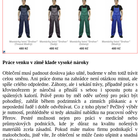
Práce venku v zimě klade vysoké nároky
Oblečení musí padnout doslova jako ulité, budeme v něm totiž trávit
celou směnu. Ani práce doma na zahrádce není otázkou minut, ale
spíše celého odpoledne. Záhony, ale i sekání trávy, případně práce s
křovinořezem je náročná a přináší s sebou i spoustu potu a
spálených kalorií. Právě proto by měl oděv určený pro práci být
pohodlný, zahřát během podzimních a zimních plískanic a v
neposlední řadě i dobře odvětrávat. Co z toho plyne? Pečlivý výběr
je nutností, prohlédněte si tedy aktuální nabídku na pracovní oděvy
Přerov. Pestré možnosti nejen pro práci v medicíně nebo
průmyslových podnicích, kde je důraz na kvalitu nošených
materiálů zcela zásadní. Pokud máte malou firmu podnikající v
maloobchodu, jistě víte, že oblečení se může často ušpinit a snadná