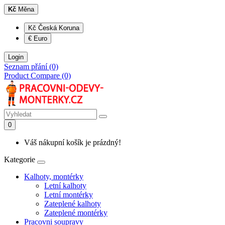
Kč
Měna
Kč Česká Koruna
€ Euro
Login
Seznam přání (0)
Product Compare (0)
0
Váš nákupní košík je prázdný!
Kategorie
Kalhoty, montérky
Letní kalhoty
Letní montérky
Zateplené kalhoty
Zateplené montérky
Pracovni soupravy