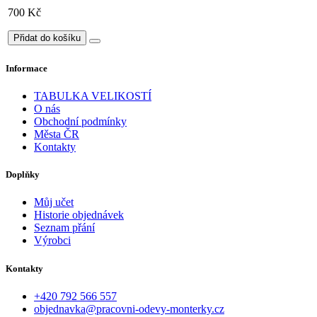
700 Kč
Přidat do košíku
Informace
TABULKA VELIKOSTÍ
O nás
Obchodní podmínky
Města ČR
Kontakty
Doplňky
Můj učet
Historie objednávek
Seznam přání
Výrobci
Kontakty
+420 792 566 557
objednavka@pracovni-odevy-monterky.cz