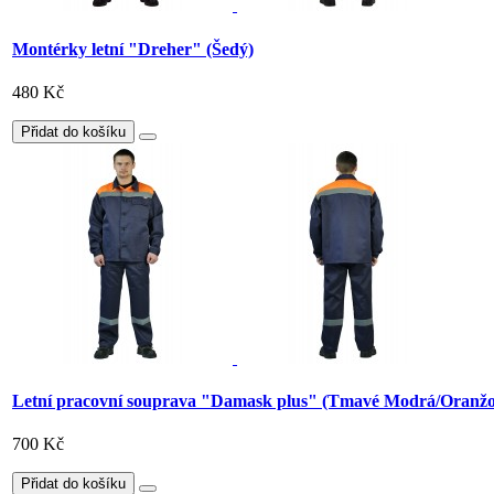
Montérky letní "Dreher" (Šedý)
480 Kč
Přidat do košíku
Letní pracovní souprava "Damask plus" (Tmavé Modrá/Oranžo
700 Kč
Přidat do košíku