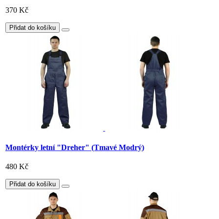
370 Kč
Přidat do košíku
Montérky letní "Dreher" (Tmavé Modrý)
480 Kč
Přidat do košíku