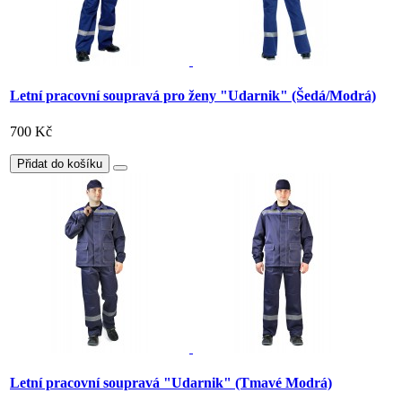
Letní pracovní soupravá pro ženy "Udarnik" (Šedá/Modrá)
700 Kč
Přidat do košíku
Letní pracovní soupravá "Udarnik" (Tmavé Modrá)