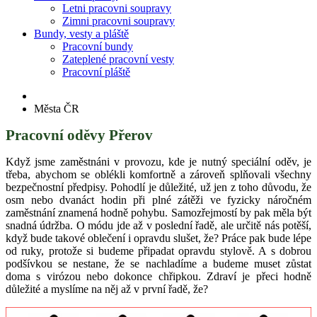
Letni pracovni soupravy
Zimni pracovni soupravy
Bundy, vesty a pláště
Pracovní bundy
Zateplené pracovní vesty
Pracovní pláště
Města ČR
Pracovní oděvy Přerov
Když jsme zaměstnáni v provozu, kde je nutný speciální oděv, je
třeba, abychom se oblékli komfortně a zároveň splňovali všechny
bezpečnostní předpisy. Pohodlí je důležité, už jen z toho důvodu, že
osm nebo dvanáct hodin při plné zátěži ve fyzicky náročném
zaměstnání znamená hodně pohybu. Samozřejmostí by pak měla být
snadná údržba. O módu jde až v poslední řadě, ale určitě nás potěší,
když bude takové oblečení i opravdu slušet, že? Práce pak bude lépe
od ruky, protože si budeme připadat opravdu stylově. A s dobrou
podšívkou se nestane, že se nachladíme a budeme muset zůstat
doma s virózou nebo dokonce chřipkou. Zdraví je přeci hodně
důležité a myslíme na něj až v první řadě, že?