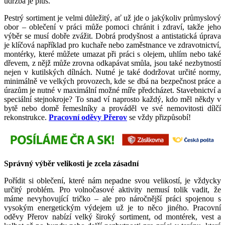
údržba je plus.
Pestrý sortiment je velmi důležitý, ať už jde o jakýkoliv průmyslový
obor – oblečení v práci může pomoci chránit i zdraví, takže jeho
výběr se musí dobře zvážit. Dobrá prodyšnost a antistatická úprava
je klíčová například pro kuchaře nebo zaměstnance ve zdravotnictví,
montérky, které můžete umazat při práci s olejem, uhlím nebo také
dřevem, z nějž může zrovna odkapávat smůla, jsou také nezbytností
nejen v kutilských dílnách. Nutné je také dodržovat určité normy,
minimálně ve velkých provozech, kde se dbá na bezpečnost práce a
úrazům je nutné v maximální možné míře předcházet. Stavebnictví a
speciální stejnokroje? To snad ví naprosto každý, kdo měl někdy v
bytě nebo domě řemeslníky a prováděl ve své nemovitosti dílčí
rekonstrukce.
Pracovní oděvy Přerov
se vždy přizpůsobí!
Správný výběr velikosti je zcela zásadní
Pořídit si oblečení, které nám nepadne svou velikostí, je vždycky
určitý problém. Pro volnočasové aktivity nemusí tolik vadit, že
máme nevyhovující tričko – ale pro náročnější práci spojenou s
vysokým energetickým výdejem už je to něco jiného. Pracovní
oděvy Přerov nabízí velký široký sortiment, od montérek, vest a