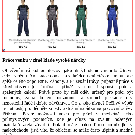
Práce venku v zimě klade vysoké nároky
Oblečení musí padnout doslova jako ulité, budeme v něm totiž trávit
celou směnu. Ani práce doma na zahrádce není otázkou minut, ale
spíše celého odpoledne. Záhony, ale i sekání trávy, případně práce s
křovinořezem je náročná a přináší s sebou i spoustu potu a
spálených kalorií. Právě proto by měl oděv určený pro práci být
pohodlný, zahřát během podzimních a zimních plískanic a v
neposlední řadě i dobře odvětrávat. Co z toho plyne? Pečlivý výběr
je nutností, prohlédněte si tedy aktuální nabídku na pracovní oděvy
Příbram. Pestré možnosti nejen pro práci v medicíně nebo
průmyslových podnicích, kde je důraz na kvalitu nošených
materiálů zcela zásadní. Pokud máte malou firmu podnikající v
maloobchodu, jistě víte, že oblečení se může často ušpinit a snadná