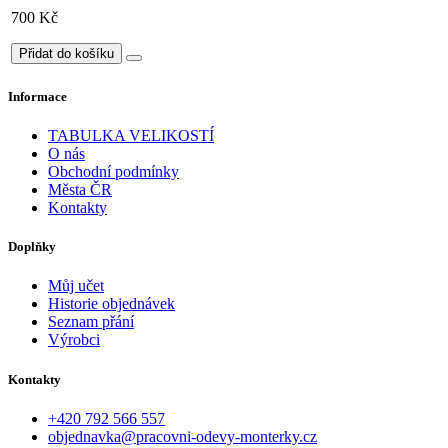
700 Kč
Přidat do košíku
Informace
TABULKA VELIKOSTÍ
O nás
Obchodní podmínky
Města ČR
Kontakty
Doplňky
Můj učet
Historie objednávek
Seznam přání
Výrobci
Kontakty
+420 792 566 557
objednavka@pracovni-odevy-monterky.cz