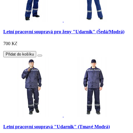
Letní pracovní soupravá pro ženy "Udarnik" (Šedá/Modrá)
700 Kč
Přidat do košíku
Letní pracovní soupravá "Udarnik" (Tmavé Modrá)