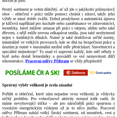
údržba je plus.
Pestrý sortiment je velmi důležitý, ať už jde o jakýkoliv průmyslový
obor – oblečení v práci může pomoci chránit i zdraví, takže jeho
výběr se musí dobře zvážit. Dobrá prodyšnost a antistatická úprava
je klíčová například pro kuchaře nebo zaměstnance ve zdravotnictví,
montérky, které můžete umazat při práci s olejem, uhlím nebo také
dřevem, z nějž může zrovna odkapávat smůla, jsou také nezbytností
nejen v kutilských dílnách. Nutné je také dodržovat určité normy,
minimálně ve velkých provozech, kde se dbá na bezpečnost práce a
úrazům je nutné v maximální možné míře předcházet. Stavebnictví a
speciální stejnokroje? To snad ví naprosto každý, kdo měl někdy v
bytě nebo domě řemeslníky a prováděl ve své nemovitosti dílčí
rekonstrukce.
Pracovní oděvy Příbram
se vždy přizpůsobí!
Správný výběr velikosti je zcela zásadní
Pořídit si oblečení, které nám nepadne svou velikostí, je vždycky
určitý problém. Pro volnočasové aktivity nemusí tolik vadit, že
máme nevyhovující tričko – ale pro náročnější práci spojenou s
vysokým energetickým výdejem už je to něco jiného. Pracovní
oděvy Příbram nabízí velký široký sortiment, od montérek, vest a