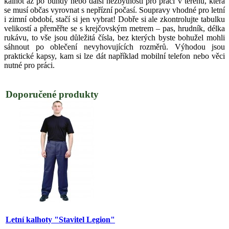
kalhot až po bundy nebo další nezbytnosti pro práci v terénu, která
se musí občas vyrovnat s nepřízní počasí. Soupravy vhodné pro letní
i zimní období, stačí si jen vybrat! Dobře si ale zkontrolujte tabulku
velikostí a přeměřte se s krejčovským metrem – pas, hrudník, délka
rukávu, to vše jsou důležitá čísla, bez kterých byste bohužel mohli
sáhnout po oblečení nevyhovujících rozměrů. Výhodou jsou
praktické kapsy, kam si lze dát například mobilní telefon nebo věci
nutné pro práci.
Doporučené produkty
Letní kalhoty "Stavitel Legion"