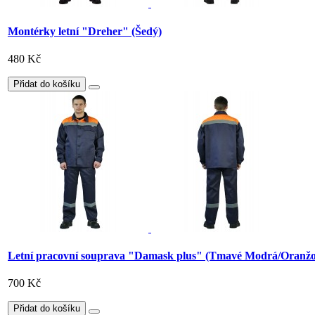
Montérky letní "Dreher" (Šedý)
480 Kč
Přidat do košíku
Letní pracovní souprava "Damask plus" (Tmavé Modrá/Oranžo
700 Kč
Přidat do košíku