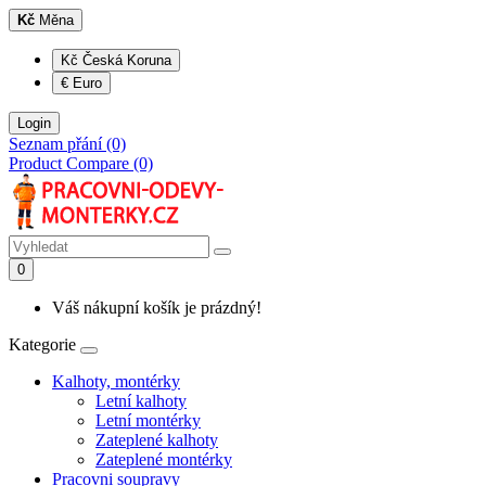
Kč
Měna
Kč Česká Koruna
€ Euro
Login
Seznam přání (0)
Product Compare (0)
0
Váš nákupní košík je prázdný!
Kategorie
Kalhoty, montérky
Letní kalhoty
Letní montérky
Zateplené kalhoty
Zateplené montérky
Pracovni soupravy