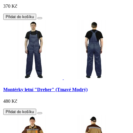
370 Kč
Přidat do košíku
Montérky letní "Dreher" (Tmavé Modrý)
480 Kč
Přidat do košíku