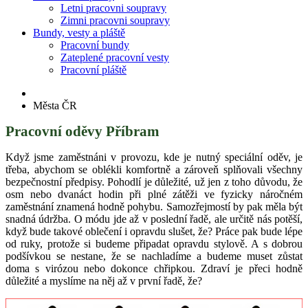
Letni pracovni soupravy
Zimni pracovni soupravy
Bundy, vesty a pláště
Pracovní bundy
Zateplené pracovní vesty
Pracovní pláště
Města ČR
Pracovní oděvy Příbram
Když jsme zaměstnáni v provozu, kde je nutný speciální oděv, je
třeba, abychom se oblékli komfortně a zároveň splňovali všechny
bezpečnostní předpisy. Pohodlí je důležité, už jen z toho důvodu, že
osm nebo dvanáct hodin při plné zátěži ve fyzicky náročném
zaměstnání znamená hodně pohybu. Samozřejmostí by pak měla být
snadná údržba. O módu jde až v poslední řadě, ale určitě nás potěší,
když bude takové oblečení i opravdu slušet, že? Práce pak bude lépe
od ruky, protože si budeme připadat opravdu stylově. A s dobrou
podšívkou se nestane, že se nachladíme a budeme muset zůstat
doma s virózou nebo dokonce chřipkou. Zdraví je přeci hodně
důležité a myslíme na něj až v první řadě, že?