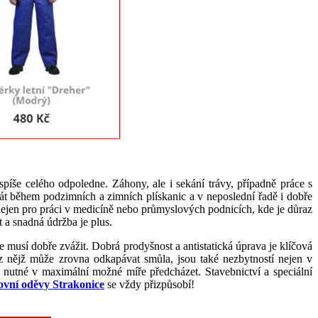
píše celého odpoledne. Záhony, ale i sekání trávy, případně práce s
řát během podzimních a zimních plískanic a v neposlední řadě i dobře
 nejen pro práci v medicíně nebo průmyslových podnicích, kde je důraz
 a snadná údržba je plus.
e musí dobře zvážit. Dobrá prodyšnost a antistatická úprava je klíčová
z nějž může zrovna odkapávat smůla, jsou také nezbytností nejen v
 nutné v maximální možné míře předcházet. Stavebnictví a speciální
ovní oděvy Strakonice
se vždy přizpůsobí!