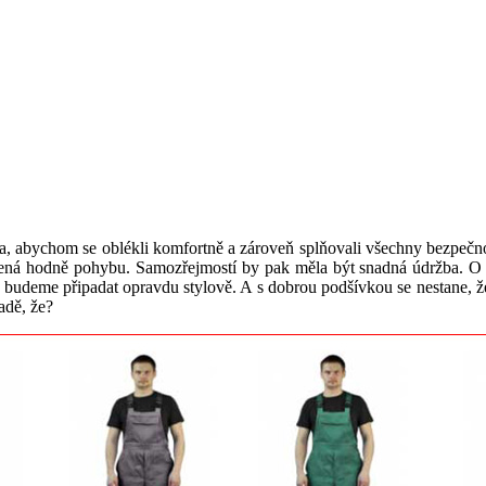
ba, abychom se oblékli komfortně a zároveň splňovali všechny bezpečnos
ená hodně pohybu. Samozřejmostí by pak měla být snadná údržba. O mó
 si budeme připadat opravdu stylově. A s dobrou podšívkou se nestane
adě, že?