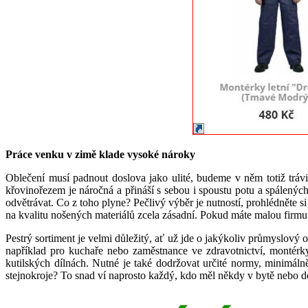
Práce venku v zimě klade vysoké nároky
Oblečení musí padnout doslova jako ulité, budeme v něm totiž trávi
křovinořezem je náročná a přináší s sebou i spoustu potu a spálenýc
odvětrávat. Co z toho plyne? Pečlivý výběr je nutností, prohlédněte 
na kvalitu nošených materiálů zcela zásadní. Pokud máte malou firmu p
Pestrý sortiment je velmi důležitý, ať už jde o jakýkoliv průmyslový 
například pro kuchaře nebo zaměstnance ve zdravotnictví, montérk
kutilských dílnách. Nutné je také dodržovat určité normy, minimál
stejnokroje? To snad ví naprosto každý, kdo měl někdy v bytě nebo d