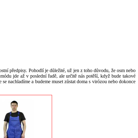
tní předpisy. Pohodlí je důležité, už jen z toho důvodu, že osm nebo
du jde až v poslední řadě, ale určitě nás potěší, když bude takové
, že se nachladíme a budeme muset zůstat doma s virózou nebo dokonce