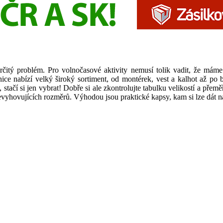
určitý problém. Pro volnočasové aktivity nemusí tolik vadit, že mám
ce nabízí velký široký sortiment, od montérek, vest a kalhot až po b
 stačí si jen vybrat! Dobře si ale zkontrolujte tabulku velikostí a přem
evyhovujících rozměrů. Výhodou jsou praktické kapsy, kam si lze dát na