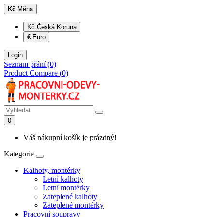
Kč
Měna
Kč Česká Koruna
€ Euro
Login
Seznam přání (0)
Product Compare (0)
0
Váš nákupní košík je prázdný!
Kategorie
Kalhoty, montérky
Letní kalhoty
Letní montérky
Zateplené kalhoty
Zateplené montérky
Pracovni soupravy