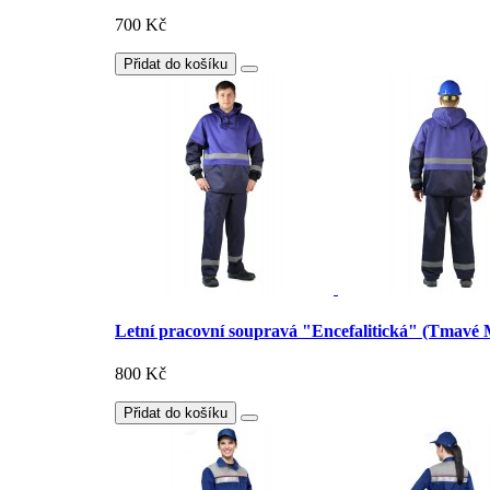
700 Kč
Přidat do košíku
Letní pracovní soupravá "Encefalitická" (Tmavé
800 Kč
Přidat do košíku