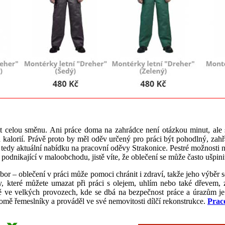
t celou směnu. Ani práce doma na zahrádce není otázkou minut, ale s
h kalorií. Právě proto by měl oděv určený pro práci být pohodlný, zah
si tedy aktuální nabídku na pracovní oděvy Strakonice. Pestré možnosti
odnikající v maloobchodu, jistě víte, že oblečení se může často ušpinit
obor – oblečení v práci může pomoci chránit i zdraví, takže jeho výběr s
y, které můžete umazat při práci s olejem, uhlím nebo také dřevem, 
ně ve velkých provozech, kde se dbá na bezpečnost práce a úrazům je
omě řemeslníky a prováděl ve své nemovitosti dílčí rekonstrukce.
Prac