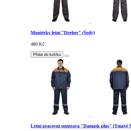
Montérky letní "Dreher" (Šedý)
480 Kč
Přidat do košíku
Letní pracovní souprava "Damask plus" (Tmavé