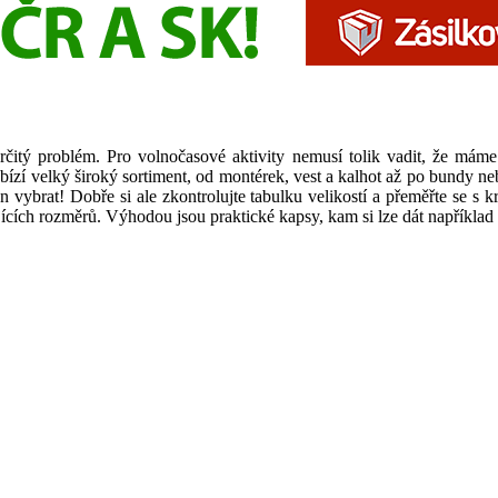
určitý problém. Pro volnočasové aktivity nemusí tolik vadit, že mám
zí velký široký sortiment, od montérek, vest a kalhot až po bundy nebo
en vybrat! Dobře si ale zkontrolujte tabulku velikostí a přeměřte se s
ících rozměrů. Výhodou jsou praktické kapsy, kam si lze dát například 