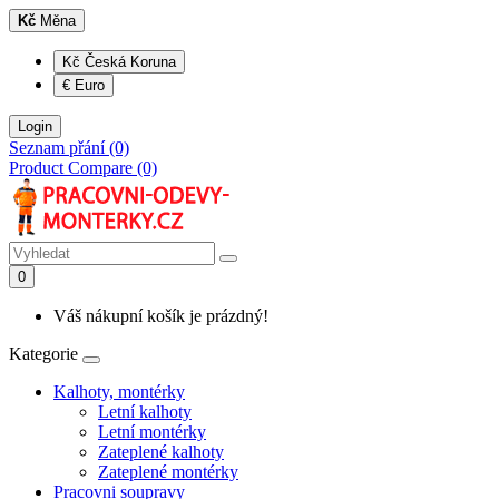
Kč
Měna
Kč Česká Koruna
€ Euro
Login
Seznam přání (0)
Product Compare (0)
0
Váš nákupní košík je prázdný!
Kategorie
Kalhoty, montérky
Letní kalhoty
Letní montérky
Zateplené kalhoty
Zateplené montérky
Pracovni soupravy