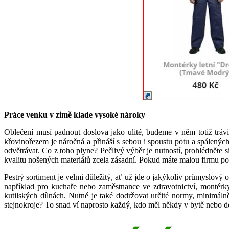
Práce venku v zimě klade vysoké nároky
Oblečení musí padnout doslova jako ulité, budeme v něm totiž trávi
křovinořezem je náročná a přináší s sebou i spoustu potu a spálenýc
odvětrávat. Co z toho plyne? Pečlivý výběr je nutností, prohlédněte
kvalitu nošených materiálů zcela zásadní. Pokud máte malou firmu podn
Pestrý sortiment je velmi důležitý, ať už jde o jakýkoliv průmyslový 
například pro kuchaře nebo zaměstnance ve zdravotnictví, montérk
kutilských dílnách. Nutné je také dodržovat určité normy, minimál
stejnokroje? To snad ví naprosto každý, kdo měl někdy v bytě nebo d