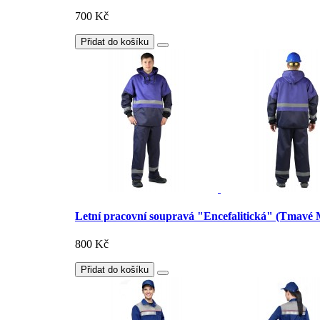
700 Kč
Přidat do košíku
Letní pracovní soupravá "Encefalitická" (Tmavé
800 Kč
Přidat do košíku