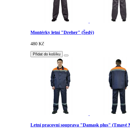
Montérky letní "Dreher" (Šedý)
480 Kč
Přidat do košíku
Letní pracovní souprava "Damask plus" (Tmavé