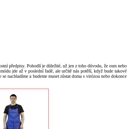
tní předpisy. Pohodlí je důležité, už jen z toho důvodu, že osm nebo
du jde až v poslední řadě, ale určitě nás potěší, když bude takové
, že se nachladíme a budeme muset zůstat doma s virózou nebo dokonce