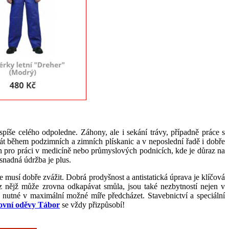
píše celého odpoledne. Záhony, ale i sekání trávy, případně práce s
řát během podzimních a zimních plískanic a v neposlední řadě i dobře
en pro práci v medicíně nebo průmyslových podnicích, kde je důraz na
snadná údržba je plus.
e musí dobře zvážit. Dobrá prodyšnost a antistatická úprava je klíčová
z nějž může zrovna odkapávat smůla, jsou také nezbytností nejen v
 nutné v maximální možné míře předcházet. Stavebnictví a speciální
ovní oděvy Tábor
se vždy přizpůsobí!