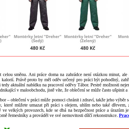
t celou směnu. Ani práce doma na zahrádce není otázkou minut, ale s
h kalorií. Právě proto by měl oděv určený pro práci být pohodlný, zah
 si tedy aktuální nabídku na pracovní oděvy Tábor. Pestré možnosti nej
ikající v maloobchodu, jistě víte, že oblečení se může často ušpinit a 
obor – oblečení v práci může pomoci chránit i zdraví, takže jeho výběr s
y, které můžete umazat při práci s olejem, uhlím nebo také dřevem, 
ně ve velkých provozech, kde se dbá na bezpečnost práce a úrazům je
omě řemeslníky a prováděl ve své nemovitosti dílčí rekonstrukce.
Prac