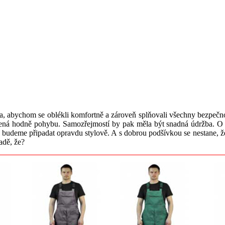
ba, abychom se oblékli komfortně a zároveň splňovali všechny bezpečnos
ená hodně pohybu. Samozřejmostí by pak měla být snadná údržba. O mó
 si budeme připadat opravdu stylově. A s dobrou podšívkou se nestane
adě, že?