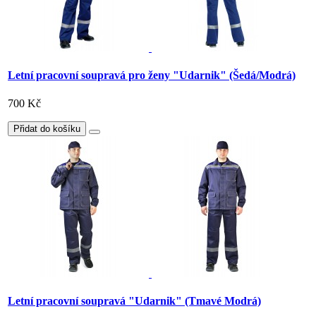
Letní pracovní soupravá pro ženy "Udarnik" (Šedá/Modrá)
700 Kč
Přidat do košíku
Letní pracovní soupravá "Udarnik" (Tmavé Modrá)