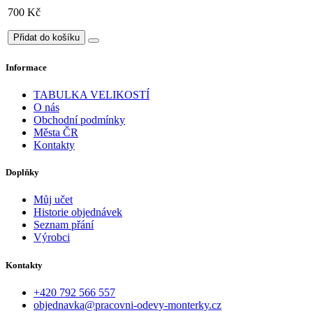
700 Kč
Přidat do košíku
Informace
TABULKA VELIKOSTÍ
O nás
Obchodní podmínky
Města ČR
Kontakty
Doplňky
Můj učet
Historie objednávek
Seznam přání
Výrobci
Kontakty
+420 792 566 557
objednavka@pracovni-odevy-monterky.cz