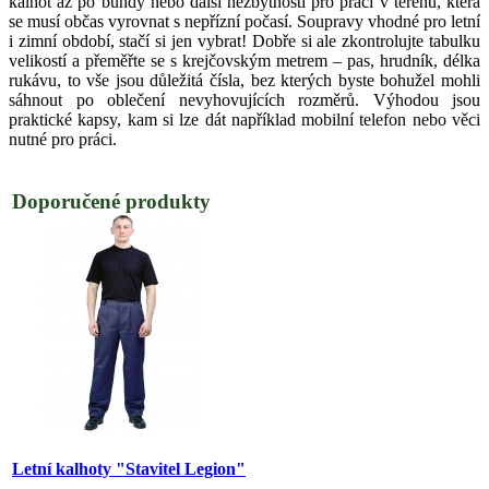
kalhot až po bundy nebo další nezbytnosti pro práci v terénu, která
se musí občas vyrovnat s nepřízní počasí. Soupravy vhodné pro letní
i zimní období, stačí si jen vybrat! Dobře si ale zkontrolujte tabulku
velikostí a přeměřte se s krejčovským metrem – pas, hrudník, délka
rukávu, to vše jsou důležitá čísla, bez kterých byste bohužel mohli
sáhnout po oblečení nevyhovujících rozměrů. Výhodou jsou
praktické kapsy, kam si lze dát například mobilní telefon nebo věci
nutné pro práci.
Doporučené produkty
Letní kalhoty "Stavitel Legion"