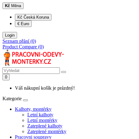
Kč
Měna
Kč Česká Koruna
€ Euro
Login
Seznam přání (0)
Product Compare (0)
0
Váš nákupní košík je prázdný!
Kategorie
Kalhoty, montérky
Letní kalhoty
Letní montérky
Zateplené kalhoty
Zateplené montérky
Pracovni soupravy