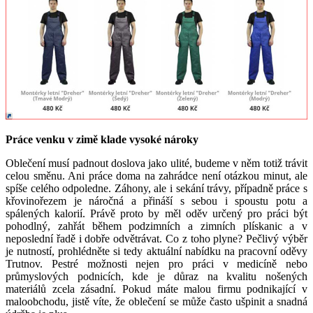
Práce venku v zimě klade vysoké nároky
Oblečení musí padnout doslova jako ulité, budeme v něm totiž trávit
celou směnu. Ani práce doma na zahrádce není otázkou minut, ale
spíše celého odpoledne. Záhony, ale i sekání trávy, případně práce s
křovinořezem je náročná a přináší s sebou i spoustu potu a
spálených kalorií. Právě proto by měl oděv určený pro práci být
pohodlný, zahřát během podzimních a zimních plískanic a v
neposlední řadě i dobře odvětrávat. Co z toho plyne? Pečlivý výběr
je nutností, prohlédněte si tedy aktuální nabídku na pracovní oděvy
Trutnov. Pestré možnosti nejen pro práci v medicíně nebo
průmyslových podnicích, kde je důraz na kvalitu nošených
materiálů zcela zásadní. Pokud máte malou firmu podnikající v
maloobchodu, jistě víte, že oblečení se může často ušpinit a snadná