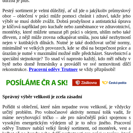
údržba je plus.
Pestrý sortiment je velmi důležitý, ať už jde o jakýkoliv průmyslový
obor – oblečení v práci může pomoci chránit i zdraví, takže jeho
výběr se musí dobře zvážit. Dobrá prodyšnost a antistatická úprava
je klíčová například pro kuchaře nebo zaměstnance ve zdravotnictví,
montérky, které můžete umazat při práci s olejem, uhlím nebo také
dřevem, z nějž může zrovna odkapávat smůla, jsou také nezbytností
nejen v kutilských dílnách. Nutné je také dodržovat určité normy,
minimálně ve velkých provozech, kde se dbá na bezpečnost práce a
úrazům je nutné v maximální možné míře předcházet. Stavebnictví a
speciální stejnokroje? To snad ví naprosto každý, kdo měl někdy v
bytě nebo domě řemeslníky a prováděl ve své nemovitosti dílčí
rekonstrukce.
Pracovní oděvy Trutnov
se vždy přizpůsobí!
Správný výběr velikosti je zcela zásadní
Pořídit si oblečení, které nám nepadne svou velikostí, je vždycky
určitý problém. Pro volnočasové aktivity nemusí tolik vadit, že
máme nevyhovující tričko – ale pro náročnější práci spojenou s
vysokým energetickým výdejem už je to něco jiného. Pracovní
oděvy Trutnov nabízí velký široký sortiment, od montérek, vest a