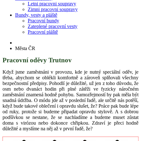
Letni pracovni soupravy
Zimni pracovni soupravy
Bundy, vesty a pláště
Pracovní bundy
Zateplené pracovní vesty
Pracovní pláště
Města ČR
Pracovní oděvy Trutnov
Když jsme zaměstnáni v provozu, kde je nutný speciální oděv, je
třeba, abychom se oblékli komfortně a zároveň splňovali všechny
bezpečnostní předpisy. Pohodlí je důležité, už jen z toho důvodu, že
osm nebo dvanáct hodin při plné zátěži ve fyzicky náročném
zaměstnání znamená hodně pohybu. Samozřejmostí by pak měla být
snadná údržba. O módu jde až v poslední řadě, ale určitě nás potěší,
když bude takové oblečení i opravdu slušet, že? Práce pak bude lépe
od ruky, protože si budeme připadat opravdu stylově. A s dobrou
podšívkou se nestane, že se nachladíme a budeme muset zůstat
doma s virózou nebo dokonce chřipkou. Zdraví je přeci hodně
důležité a myslíme na něj až v první řadě, že?