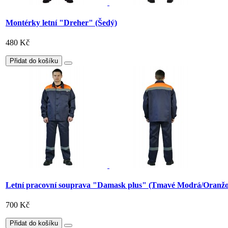
Montérky letní "Dreher" (Šedý)
480 Kč
Přidat do košíku
Letní pracovní souprava "Damask plus" (Tmavé Modrá/Oranžo
700 Kč
Přidat do košíku