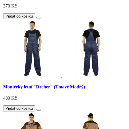
370 Kč
Přidat do košíku
Montérky letní "Dreher" (Tmavé Modrý)
480 Kč
Přidat do košíku