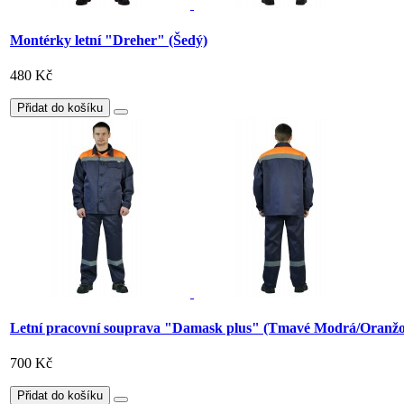
Montérky letní "Dreher" (Šedý)
480 Kč
Přidat do košíku
Letní pracovní souprava "Damask plus" (Tmavé Modrá/Oranžo
700 Kč
Přidat do košíku