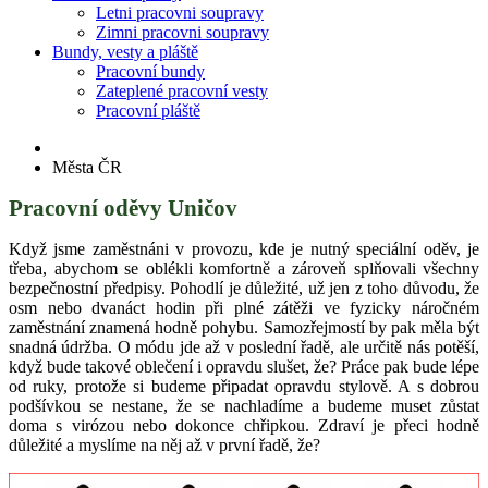
Letni pracovni soupravy
Zimni pracovni soupravy
Bundy, vesty a pláště
Pracovní bundy
Zateplené pracovní vesty
Pracovní pláště
Města ČR
Pracovní oděvy Uničov
Když jsme zaměstnáni v provozu, kde je nutný speciální oděv, je
třeba, abychom se oblékli komfortně a zároveň splňovali všechny
bezpečnostní předpisy. Pohodlí je důležité, už jen z toho důvodu, že
osm nebo dvanáct hodin při plné zátěži ve fyzicky náročném
zaměstnání znamená hodně pohybu. Samozřejmostí by pak měla být
snadná údržba. O módu jde až v poslední řadě, ale určitě nás potěší,
když bude takové oblečení i opravdu slušet, že? Práce pak bude lépe
od ruky, protože si budeme připadat opravdu stylově. A s dobrou
podšívkou se nestane, že se nachladíme a budeme muset zůstat
doma s virózou nebo dokonce chřipkou. Zdraví je přeci hodně
důležité a myslíme na něj až v první řadě, že?