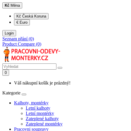
Kč
Měna
Kč Česká Koruna
€ Euro
Login
Seznam přání (0)
Product Compare (0)
0
Váš nákupní košík je prázdný!
Kategorie
Kalhoty, montérky
Letní kalhoty
Letní montérky
Zateplené kalhoty
Zateplené montérky
Pracovni soupravy