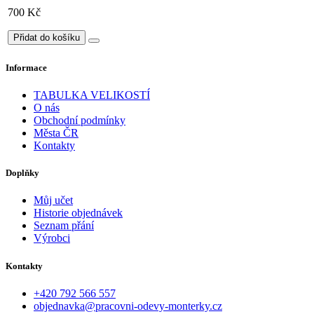
700 Kč
Přidat do košíku
Informace
TABULKA VELIKOSTÍ
O nás
Obchodní podmínky
Města ČR
Kontakty
Doplňky
Můj učet
Historie objednávek
Seznam přání
Výrobci
Kontakty
+420 792 566 557
objednavka@pracovni-odevy-monterky.cz