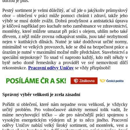
údržba je plus.
Pestrý sortiment je velmi důležitý, ať už jde o jakýkoliv průmyslový
obor – oblečení v práci může pomoci chránit i zdraví, takže jeho
výběr se musí dobře zvážit. Dobrá prodyšnost a antistatická úprava
je klíčová například pro kuchaře nebo zaměstnance ve zdravotnictví,
montérky, které můžete umazat při práci s olejem, uhlím nebo také
dřevem, z nějž může zrovna odkapávat smůla, jsou také nezbytností
nejen v kutilských dílnách. Nutné je také dodržovat určité normy,
minimálně ve velkých provozech, kde se dbá na bezpečnost práce a
úrazům je nutné v maximální možné míře předcházet. Stavebnictví a
speciální stejnokroje? To snad ví naprosto každý, kdo měl někdy v
bytě nebo domě řemeslníky a prováděl ve své nemovitosti dílčí
rekonstrukce.
Pracovní oděvy Uničov
se vždy přizpůsobí!
Správný výběr velikosti je zcela zásadní
Pořídit si oblečení, které nám nepadne svou velikostí, je vždycky
určitý problém. Pro volnočasové aktivity nemusí tolik vadit, že
máme nevyhovující tričko – ale pro náročnější práci spojenou s
vysokým energetickým výdejem už je to něco jiného. Pracovní
oděvy Uničov nabízí velký široký sortiment, od montérek, vest a