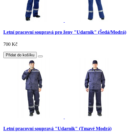
Letní pracovní soupravá pro ženy "Udarnik" (Šedá/Modrá)
700 Kč
Přidat do košíku
Letní pracovní soupravá "Udarnik" (Tmavé Modrá)