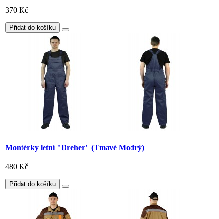
370 Kč
Přidat do košíku
Montérky letní "Dreher" (Tmavé Modrý)
480 Kč
Přidat do košíku