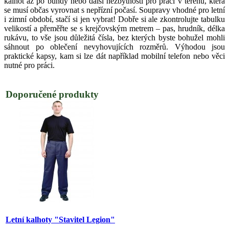
kalhot až po bundy nebo další nezbytnosti pro práci v terénu, která
se musí občas vyrovnat s nepřízní počasí. Soupravy vhodné pro letní
i zimní období, stačí si jen vybrat! Dobře si ale zkontrolujte tabulku
velikostí a přeměřte se s krejčovským metrem – pas, hrudník, délka
rukávu, to vše jsou důležitá čísla, bez kterých byste bohužel mohli
sáhnout po oblečení nevyhovujících rozměrů. Výhodou jsou
praktické kapsy, kam si lze dát například mobilní telefon nebo věci
nutné pro práci.
Doporučené produkty
Letní kalhoty "Stavitel Legion"