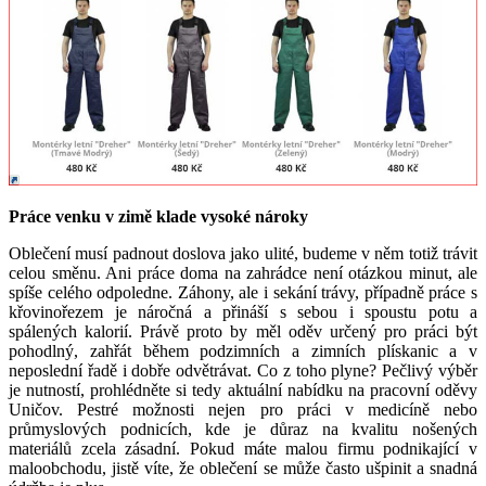
Práce venku v zimě klade vysoké nároky
Oblečení musí padnout doslova jako ulité, budeme v něm totiž trávit
celou směnu. Ani práce doma na zahrádce není otázkou minut, ale
spíše celého odpoledne. Záhony, ale i sekání trávy, případně práce s
křovinořezem je náročná a přináší s sebou i spoustu potu a
spálených kalorií. Právě proto by měl oděv určený pro práci být
pohodlný, zahřát během podzimních a zimních plískanic a v
neposlední řadě i dobře odvětrávat. Co z toho plyne? Pečlivý výběr
je nutností, prohlédněte si tedy aktuální nabídku na pracovní oděvy
Uničov. Pestré možnosti nejen pro práci v medicíně nebo
průmyslových podnicích, kde je důraz na kvalitu nošených
materiálů zcela zásadní. Pokud máte malou firmu podnikající v
maloobchodu, jistě víte, že oblečení se může často ušpinit a snadná