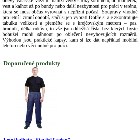
oděvy Valašské Meziříčí nabízí velký široký sortiment, od montérek,
vest a kalhot až po bundy nebo další nezbytnosti pro práci v terénu,
která se musí občas vyrovnat s nepřízní počasí. Soupravy vhodné
pro letní i zimní období, stačí si jen vybrat! Dobře si ale zkontrolujte
tabulku velikostí a přeměřte se s krejčovským metrem – pas,
hrudník, délka rukávu, to vše jsou důležitá čísla, bez kterých byste
bohužel mohli sáhnout po oblečení nevyhovujících rozměrů.
Výhodou jsou praktické kapsy, kam si lze dát například mobilní
telefon nebo věci nutné pro práci.
Doporučené produkty
Letní kalhoty "Stavitel Legion"