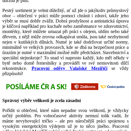
údržba je plus.
Pestrý sortiment je velmi důležitý, ať už jde o jakýkoliv průmyslový
obor – oblečení v práci může pomoci chránit i zdraví, takže jeho
výběr se musí dobře zvážit. Dobrá prodyšnost a antistatická úprava
je klíčová například pro kuchaře nebo zaměstnance ve zdravotnictví,
montérky, které můžete umazat při práci s olejem, uhlím nebo také
dřevem, z nějž může zrovna odkapávat smůla, jsou také nezbytností
nejen v kutilských dílnách. Nutné je také dodržovat určité normy,
minimálně ve velkých provozech, kde se dbá na bezpečnost práce a
úrazům je nutné v maximální možné míře předcházet. Stavebnictví a
speciální stejnokroje? To snad ví naprosto každý, kdo měl někdy v
bytě nebo domě řemeslníky a prováděl ve své nemovitosti dílčí
rekonstrukce.
Pracovní oděvy Valašské Meziříčí
se vždy
přizpůsobí!
Správný výběr velikosti je zcela zásadní
Pořídit si oblečení, které nám nepadne svou velikostí, je vždycky
určitý problém. Pro volnočasové aktivity nemusí tolik vadit, že
máme nevyhovující tričko – ale pro náročnější práci spojenou s
vysokým energetickým výdejem už je to něco jiného. Pracovní