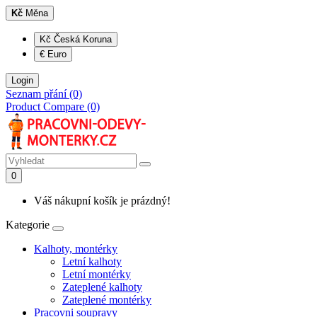
Kč
Měna
Kč Česká Koruna
€ Euro
Login
Seznam přání (0)
Product Compare (0)
0
Váš nákupní košík je prázdný!
Kategorie
Kalhoty, montérky
Letní kalhoty
Letní montérky
Zateplené kalhoty
Zateplené montérky
Pracovni soupravy