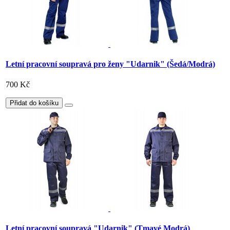
Letní pracovní soupravá pro ženy "Udarnik" (Šedá/Modrá)
700 Kč
Přidat do košíku
Letní pracovní soupravá "Udarnik" (Tmavé Modrá)