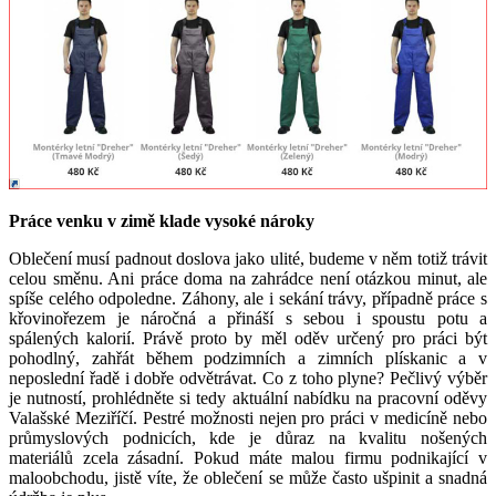
Práce venku v zimě klade vysoké nároky
Oblečení musí padnout doslova jako ulité, budeme v něm totiž trávit
celou směnu. Ani práce doma na zahrádce není otázkou minut, ale
spíše celého odpoledne. Záhony, ale i sekání trávy, případně práce s
křovinořezem je náročná a přináší s sebou i spoustu potu a
spálených kalorií. Právě proto by měl oděv určený pro práci být
pohodlný, zahřát během podzimních a zimních plískanic a v
neposlední řadě i dobře odvětrávat. Co z toho plyne? Pečlivý výběr
je nutností, prohlédněte si tedy aktuální nabídku na pracovní oděvy
Valašské Meziříčí. Pestré možnosti nejen pro práci v medicíně nebo
průmyslových podnicích, kde je důraz na kvalitu nošených
materiálů zcela zásadní. Pokud máte malou firmu podnikající v
maloobchodu, jistě víte, že oblečení se může často ušpinit a snadná