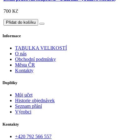
700 Kč
Přidat do košíku
Informace
TABULKA VELIKOSTÍ
O nás
Obchodní podmínky
Města ČR
Kontakty
Doplňky
Můj učet
Historie objednávek
Seznam přání
Výrobci
Kontakty
+420 792 566 557