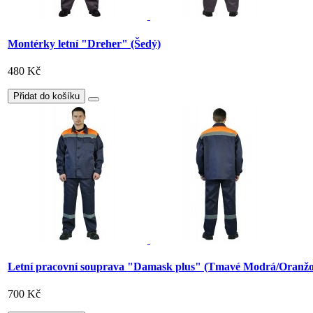
Montérky letní "Dreher" (Šedý)
480 Kč
Přidat do košíku
Letní pracovní souprava "Damask plus" (Tmavé Modrá/Oranžo
700 Kč