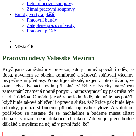
Letni pracovni soupravy
Zimni pracovni soupravy
Bundy, vesty a pláště
Pracovní bundy
Zateplené pracovní vesty
Pracovní pláště
Města ČR
Pracovní oděvy Valašské Meziříčí
Když jsme zaměstnáni v provozu, kde je nutný speciální oděv, je
třeba, abychom se oblékli komfortně a zároveň splňovali všechny
bezpečnostní předpisy. Pohodlí je důležité, už jen z toho důvodu, že
osm nebo dvanáct hodin při plné zátěži ve fyzicky náročném
zaměstnání znamená hodně pohybu. Samozřejmostí by pak měla být
snadná údržba. O módu jde až v poslední řadě, ale určitě nás potěší,
když bude takové oblečení i opravdu slušet, že? Práce pak bude lépe
od ruky, protože si budeme připadat opravdu stylově. A s dobrou
podšívkou se nestane, že se nachladíme a budeme muset zůstat
doma s virózou nebo dokonce chřipkou. Zdraví je přeci hodně
důležité a myslíme na něj až v první řadě, že?