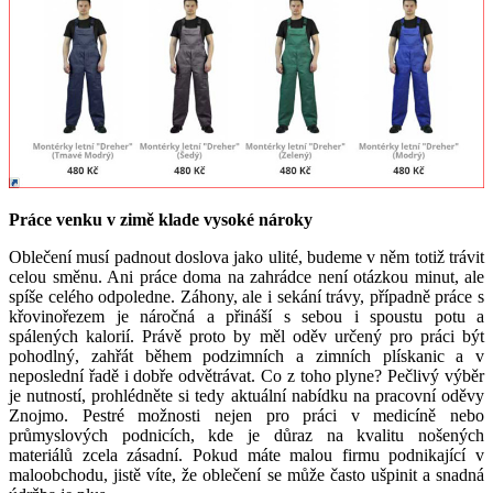
Práce venku v zimě klade vysoké nároky
Oblečení musí padnout doslova jako ulité, budeme v něm totiž trávit
celou směnu. Ani práce doma na zahrádce není otázkou minut, ale
spíše celého odpoledne. Záhony, ale i sekání trávy, případně práce s
křovinořezem je náročná a přináší s sebou i spoustu potu a
spálených kalorií. Právě proto by měl oděv určený pro práci být
pohodlný, zahřát během podzimních a zimních plískanic a v
neposlední řadě i dobře odvětrávat. Co z toho plyne? Pečlivý výběr
je nutností, prohlédněte si tedy aktuální nabídku na pracovní oděvy
Znojmo. Pestré možnosti nejen pro práci v medicíně nebo
průmyslových podnicích, kde je důraz na kvalitu nošených
materiálů zcela zásadní. Pokud máte malou firmu podnikající v
maloobchodu, jistě víte, že oblečení se může často ušpinit a snadná