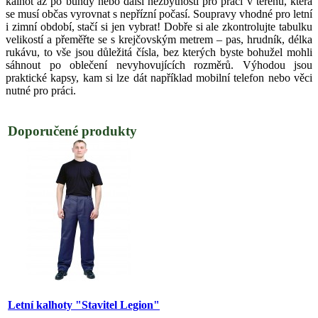
kalhot až po bundy nebo další nezbytnosti pro práci v terénu, která
se musí občas vyrovnat s nepřízní počasí. Soupravy vhodné pro letní
i zimní období, stačí si jen vybrat! Dobře si ale zkontrolujte tabulku
velikostí a přeměřte se s krejčovským metrem – pas, hrudník, délka
rukávu, to vše jsou důležitá čísla, bez kterých byste bohužel mohli
sáhnout po oblečení nevyhovujících rozměrů. Výhodou jsou
praktické kapsy, kam si lze dát například mobilní telefon nebo věci
nutné pro práci.
Doporučené produkty
Letní kalhoty "Stavitel Legion"