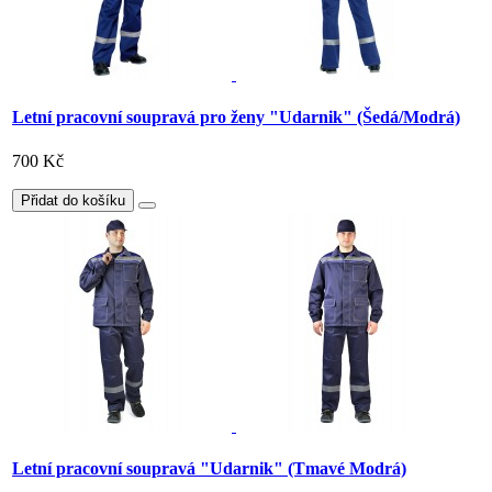
Letní pracovní soupravá pro ženy "Udarnik" (Šedá/Modrá)
700 Kč
Přidat do košíku
Letní pracovní soupravá "Udarnik" (Tmavé Modrá)