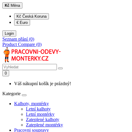
Kč
Měna
Kč Česká Koruna
€ Euro
Login
Seznam přání (0)
Product Compare (0)
0
Váš nákupní košík je prázdný!
Kategorie
Kalhoty, montérky
Letní kalhoty
Letní montérky
Zateplené kalhoty
Zateplené montérky
Pracovni soupravy