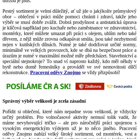
údržba je plus.
Pestrý sortiment je velmi důležitý, ať už jde o jakýkoliv průmyslový
obor – oblečení v práci může pomoci chránit i zdraví, takže jeho
výběr se musí dobře zvážit. Dobrá prodyšnost a antistatická úprava
je klíčová například pro kuchaře nebo zaměstnance ve zdravotnictví,
montérky, které můžete umazat při práci s olejem, uhlím nebo také
dřevem, z nějž může zrovna odkapávat smůla, jsou také nezbytností
nejen v kutilských dílnách. Nutné je také dodržovat určité normy,
minimálně ve velkých provozech, kde se dbá na bezpečnost práce a
úrazům je nutné v maximální možné míře předcházet. Stavebnictví a
speciální stejnokroje? To snad ví naprosto každý, kdo měl někdy v
bytě nebo domě řemeslníky a prováděl ve své nemovitosti dílčí
rekonstrukce.
Pracovní oděvy Znojmo
se vždy přizpůsobí!
Správný výběr velikosti je zcela zásadní
Pořídit si oblečení, které nám nepadne svou velikostí, je vždycky
určitý problém. Pro volnočasové aktivity nemusí tolik vadit, že
máme nevyhovující tričko – ale pro náročnější práci spojenou s
vysokým energetickým výdejem už je to něco jiného. Pracovní
oděvy Znojmo nabízí velký široký sortiment, od montérek, vest a