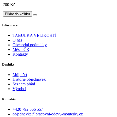
700 Kč
Přidat do košíku
Informace
TABULKA VELIKOSTÍ
O nás
Obchodní podmínky
Města ČR
Kontakty
Doplňky
Můj učet
Historie objednávek
Seznam přání
Výrobci
Kontakty
+420 792 566 557
objednavka@pracovni-odevy-monterky.cz