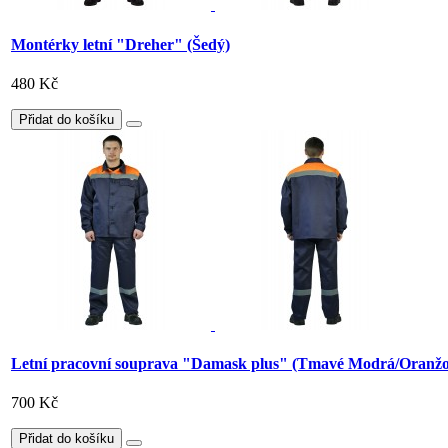
Montérky letní "Dreher" (Šedý)
480 Kč
Přidat do košíku
Letní pracovní souprava "Damask plus" (Tmavé Modrá/Oranžo
700 Kč
Přidat do košíku