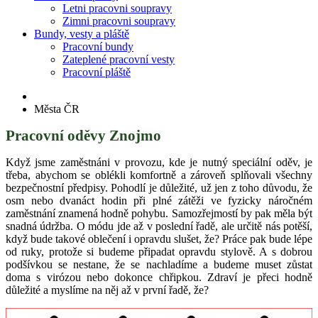
Letni pracovni soupravy
Zimni pracovni soupravy
Bundy, vesty a pláště
Pracovní bundy
Zateplené pracovní vesty
Pracovní pláště
Města ČR
Pracovní oděvy Znojmo
Když jsme zaměstnáni v provozu, kde je nutný speciální oděv, je
třeba, abychom se oblékli komfortně a zároveň splňovali všechny
bezpečnostní předpisy. Pohodlí je důležité, už jen z toho důvodu, že
osm nebo dvanáct hodin při plné zátěži ve fyzicky náročném
zaměstnání znamená hodně pohybu. Samozřejmostí by pak měla být
snadná údržba. O módu jde až v poslední řadě, ale určitě nás potěší,
když bude takové oblečení i opravdu slušet, že? Práce pak bude lépe
od ruky, protože si budeme připadat opravdu stylově. A s dobrou
podšívkou se nestane, že se nachladíme a budeme muset zůstat
doma s virózou nebo dokonce chřipkou. Zdraví je přeci hodně
důležité a myslíme na něj až v první řadě, že?