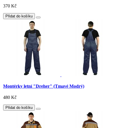
370 Kč
Přidat do košíku
Montérky letní "Dreher" (Tmavé Modrý)
480 Kč
Přidat do košíku